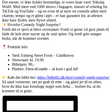
Det eneste, vi ikke holder hemmeligt, er vores faste vært: Nikolaj
Wulff. Med mere end 1000 shows i bagagen, masser af erfaring fra
TikTok og YouTube – og en evne til at styre en comedy-aften med
charme, tempo og et glimt i øjet – er han garanten for, at aftenen
ikke bare flyder, men flyver afsted.
Hvorfor Comedy Night Surprise?
Fordi det er sjovt at blive overrasket. Fordi vi gerne vil give plads til
både de helt store navne og de små spirer. Og fordi grin smager
bedst, når de kommer uventet.
Praktisk info
Sted: Esbjerg Street Food – Gårdhaven
Showstart: kl. 19.00
Billetpris: 99,-
Pladser: Først-til-mølle – så kom i god tid!
Køb din billet her:
https://billetfix.dk/da/e/comedy-night-surprise/
Så saml vennerne, sæt jer godt til rette – og glæd jer til en aften,
hvor du ikke kan forudsige noget som helst… bortset fra, at du
kommer til at grine.