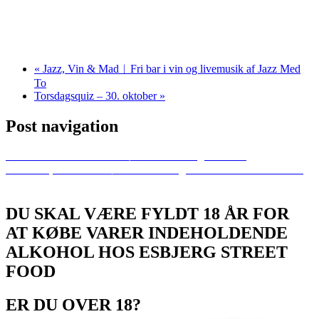
«
Jazz, Vin & Mad︱Fri bar i vin og livemusik af Jazz Med
To
Torsdagsquiz – 30. oktober
»
Post navigation
Previous
Efterårsferie for Børn – Mal din egen T-shirt
Next
Jazz, Vin & Mad︱Fri bar i vin og livemusik af Jazz Med To
DU SKAL VÆRE FYLDT 18 ÅR FOR
AT KØBE VARER INDEHOLDENDE
ALKOHOL HOS ESBJERG STREET
FOOD
ER DU OVER 18?