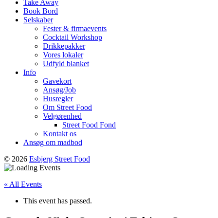
Take Away
Book Bord
Selskaber
Fester & firmaevents
Cocktail Workshop
Drikkepakker
Vores lokaler
Udfyld blanket
Info
Gavekort
Ansøg/Job
Husregler
Om Street Food
Velgørenhed
Street Food Fond
Kontakt os
Ansøg om madbod
© 2026
Esbjerg Street Food
« All Events
This event has passed.