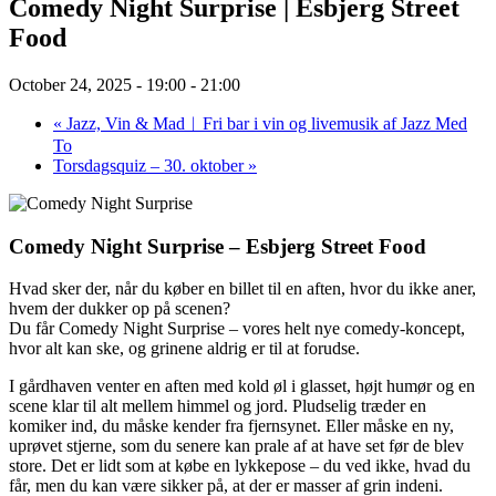
Comedy Night Surprise | Esbjerg Street
Food
October 24, 2025 - 19:00
-
21:00
«
Jazz, Vin & Mad︱Fri bar i vin og livemusik af Jazz Med
To
Torsdagsquiz – 30. oktober
»
Comedy Night Surprise – Esbjerg Street Food
Hvad sker der, når du køber en billet til en aften, hvor du ikke aner,
hvem der dukker op på scenen?
Du får Comedy Night Surprise – vores helt nye comedy-koncept,
hvor alt kan ske, og grinene aldrig er til at forudse.
I gårdhaven venter en aften med kold øl i glasset, højt humør og en
scene klar til alt mellem himmel og jord. Pludselig træder en
komiker ind, du måske kender fra fjernsynet. Eller måske en ny,
uprøvet stjerne, som du senere kan prale af at have set før de blev
store. Det er lidt som at købe en lykkepose – du ved ikke, hvad du
får, men du kan være sikker på, at der er masser af grin indeni.