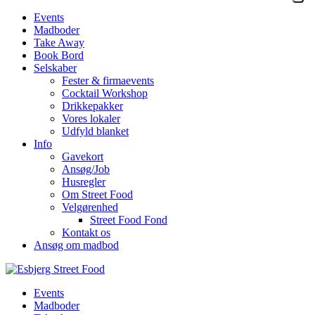
Events
Madboder
Take Away
Book Bord
Selskaber
Fester & firmaevents
Cocktail Workshop
Drikkepakker
Vores lokaler
Udfyld blanket
Info
Gavekort
Ansøg/Job
Husregler
Om Street Food
Velgørenhed
Street Food Fond
Kontakt os
Ansøg om madbod
Events
Madboder