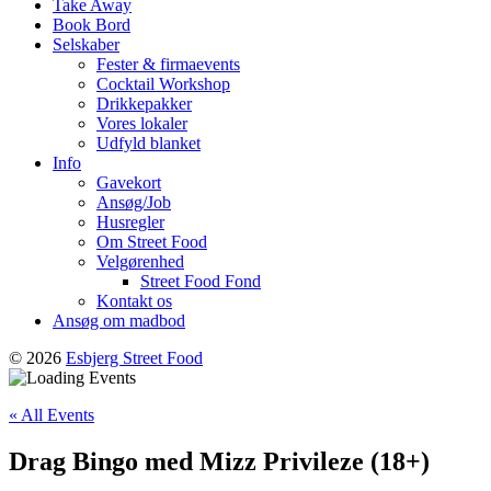
Take Away
Book Bord
Selskaber
Fester & firmaevents
Cocktail Workshop
Drikkepakker
Vores lokaler
Udfyld blanket
Info
Gavekort
Ansøg/Job
Husregler
Om Street Food
Velgørenhed
Street Food Fond
Kontakt os
Ansøg om madbod
© 2026
Esbjerg Street Food
« All Events
Drag Bingo med Mizz Privileze (18+)