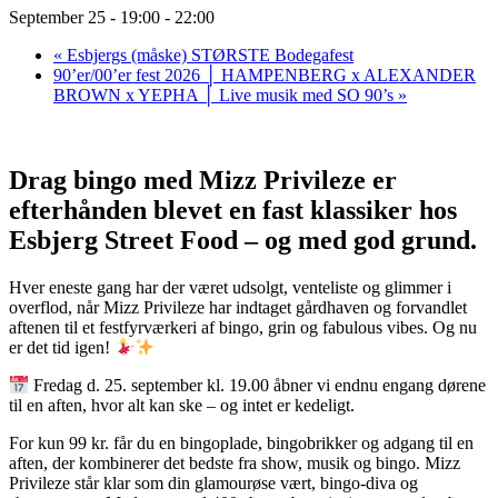
September 25 - 19:00
-
22:00
«
Esbjergs (måske) STØRSTE Bodegafest
90’er/00’er fest 2026 │ HAMPENBERG x ALEXANDER
BROWN x YEPHA │ Live musik med SO 90’s
»
Drag bingo med Mizz Privileze er
efterhånden blevet en fast klassiker hos
Esbjerg Street Food – og med god grund.
Hver eneste gang har der været udsolgt, venteliste og glimmer i
overflod, når Mizz Privileze har indtaget gårdhaven og forvandlet
aftenen til et festfyrværkeri af bingo, grin og fabulous vibes. Og nu
er det tid igen!
Fredag d. 25. september kl. 19.00 åbner vi endnu engang dørene
til en aften, hvor alt kan ske – og intet er kedeligt.
For kun 99 kr. får du en bingoplade, bingobrikker og adgang til en
aften, der kombinerer det bedste fra show, musik og bingo. Mizz
Privileze står klar som din glamourøse vært, bingo-diva og