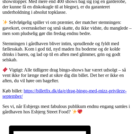
showstopper. Med mere end 400 shows bag sig (og en garderobe,
der kunne få en diskokugle til at blegne), er du garanteret
underholdning i absolut topklasse.
Selvfølgelig spiller vi om præmier, der matcher stemningen:
gavekort, overraskelser og små skatte, du ikke vidste, du manglede –
men som pludselig gør din fredag endnu bedre.
Stemningen i gårdhaven bliver intim, sprudlende og fyldt med
fællesskab. Kom i god tid, nyd maden fra boderne og de kolde
drinks i baren, og lad op til en aften med glimmer, grin og godt
selskab.
Vigtigt: Alle tidligere drag bingo-shows har været udsolgt – så
vent ikke for længe med at sikre dig din billet. Det her er ikke en
aften, du vil høre om bagefter.
Køb billet:
https://billetfix.dk/da/e/drag-bingo-med-mizz-privileze-
september/
Ses vi, når Esbjergs mest fabulous publikum endnu engang samles i
gårdhaven hos Esbjerg Street Food?