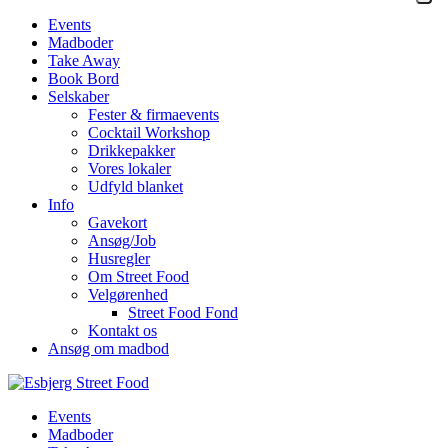
Events
Madboder
Take Away
Book Bord
Selskaber
Fester & firmaevents
Cocktail Workshop
Drikkepakker
Vores lokaler
Udfyld blanket
Info
Gavekort
Ansøg/Job
Husregler
Om Street Food
Velgørenhed
Street Food Fond
Kontakt os
Ansøg om madbod
Events
Madboder