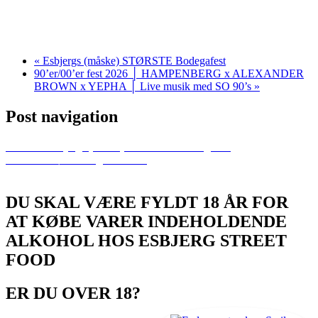
«
Esbjergs (måske) STØRSTE Bodegafest
90’er/00’er fest 2026 │ HAMPENBERG x ALEXANDER
BROWN x YEPHA │ Live musik med SO 90’s
»
Post navigation
Previous
Esbjergs (måske) STØRSTE Bodegafest
Next
6 års fødselsdagsweekend
DU SKAL VÆRE FYLDT 18 ÅR FOR
AT KØBE VARER INDEHOLDENDE
ALKOHOL HOS ESBJERG STREET
FOOD
ER DU OVER 18?