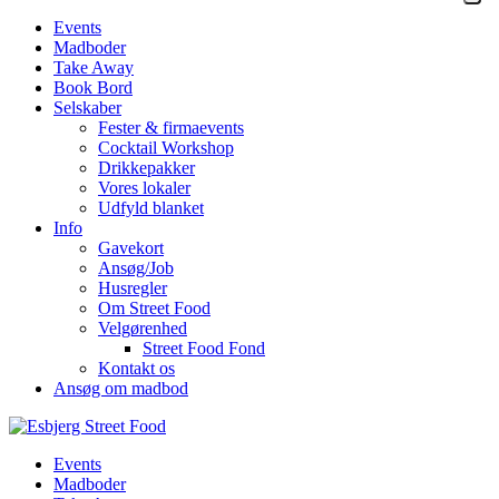
Events
Madboder
Take Away
Book Bord
Selskaber
Fester & firmaevents
Cocktail Workshop
Drikkepakker
Vores lokaler
Udfyld blanket
Info
Gavekort
Ansøg/Job
Husregler
Om Street Food
Velgørenhed
Street Food Fond
Kontakt os
Ansøg om madbod
Events
Madboder