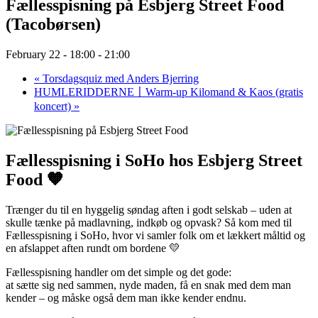
Fællesspisning på Esbjerg Street Food
(Tacobørsen)
February 22 - 18:00
-
21:00
«
Torsdagsquiz med Anders Bjerring
HUMLERIDDERNE〡Warm-up Kilomand & Kaos (gratis
koncert)
»
Fællesspisning i SoHo hos Esbjerg Street
Food 🧡
Trænger du til en hyggelig søndag aften i godt selskab – uden at
skulle tænke på madlavning, indkøb og opvask? Så kom med til
Fællesspisning i SoHo, hvor vi samler folk om et lækkert måltid og
en afslappet aften rundt om bordene 💛
Fællesspisning handler om det simple og det gode:
at sætte sig ned sammen, nyde maden, få en snak med dem man
kender – og måske også dem man ikke kender endnu.