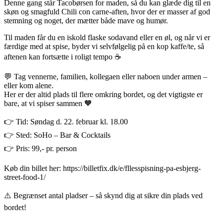
Denne gang står Tacobørsen for maden, så du kan glæde dig til en
skøn og smagfuld Chili con carne-aften, hvor der er masser af god
stemning og noget, der mætter både mave og humør.
Til maden får du en iskold flaske sodavand eller en øl, og når vi er
færdige med at spise, byder vi selvfølgelig på en kop kaffe/te, så
aftenen kan fortsætte i roligt tempo ☕️
💬 Tag vennerne, familien, kollegaen eller naboen under armen –
eller kom alene.
Her er der altid plads til flere omkring bordet, og det vigtigste er
bare, at vi spiser sammen 🧡
👉 Tid: Søndag d. 22. februar kl. 18.00
👉 Sted: SoHo – Bar & Cocktails
👉 Pris: 99,- pr. person
Køb din billet her: https://billetfix.dk/e/fllesspisning-pa-esbjerg-
street-food-1/
⚠️ Begrænset antal pladser – så skynd dig at sikre din plads ved
bordet!