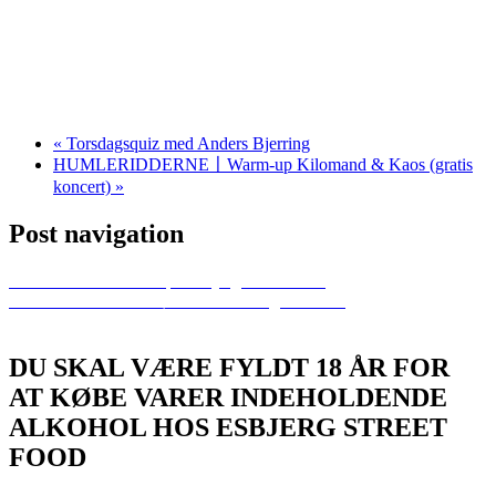
«
Torsdagsquiz med Anders Bjerring
HUMLERIDDERNE〡Warm-up Kilomand & Kaos (gratis
koncert)
»
Post navigation
Previous
Strikke Café på Esbjerg Street Food
Next
Vinterferie for Børn – Mal din egen T-shirt
DU SKAL VÆRE FYLDT 18 ÅR FOR
AT KØBE VARER INDEHOLDENDE
ALKOHOL HOS ESBJERG STREET
FOOD