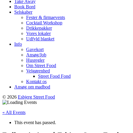
Take Away
Book Bord
Selskaber
Fester & firmaevents
Cocktail Workshop
Drikkepakker
Vores lokaler
Udfyld blanket
Info
Gavekort
Ansøg/Job
Husregler
Om Street Food
Velgørenhed
Street Food Fond
Kontakt os
Ansøg om madbod
© 2026
Esbjerg Street Food
« All Events
This event has passed.