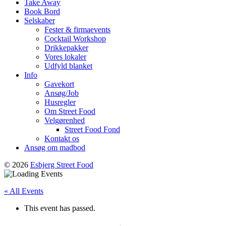
Take Away
Book Bord
Selskaber
Fester & firmaevents
Cocktail Workshop
Drikkepakker
Vores lokaler
Udfyld blanket
Info
Gavekort
Ansøg/Job
Husregler
Om Street Food
Velgørenhed
Street Food Fond
Kontakt os
Ansøg om madbod
© 2026
Esbjerg Street Food
« All Events
This event has passed.