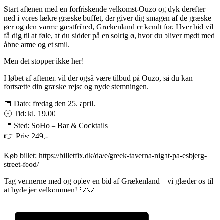
Start aftenen med en forfriskende velkomst-Ouzo og dyk derefter
ned i vores lækre græske buffet, der giver dig smagen af de græske
øer og den varme gæstfrihed, Grækenland er kendt for. Hver bid vil
få dig til at føle, at du sidder på en solrig ø, hvor du bliver mødt med
åbne arme og et smil.
Men det stopper ikke her!
I løbet af aftenen vil der også være tilbud på Ouzo, så du kan
fortsætte din græske rejse og nyde stemningen.
📅 Dato: fredag den 25. april.
🕕 Tid: kl. 19.00
📍 Sted: SoHo – Bar & Cocktails
👉 Pris: 249,-
Køb billet: https://billetfix.dk/da/e/greek-taverna-night-pa-esbjerg-
street-food/
Tag vennerne med og oplev en bid af Grækenland – vi glæder os til
at byde jer velkommen! 💙🤍