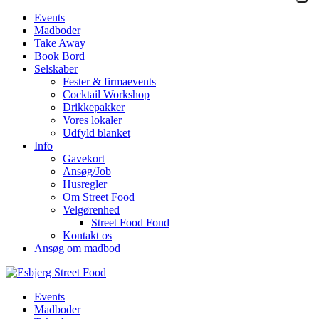
Events
Madboder
Take Away
Book Bord
Selskaber
Fester & firmaevents
Cocktail Workshop
Drikkepakker
Vores lokaler
Udfyld blanket
Info
Gavekort
Ansøg/Job
Husregler
Om Street Food
Velgørenhed
Street Food Fond
Kontakt os
Ansøg om madbod
Events
Madboder