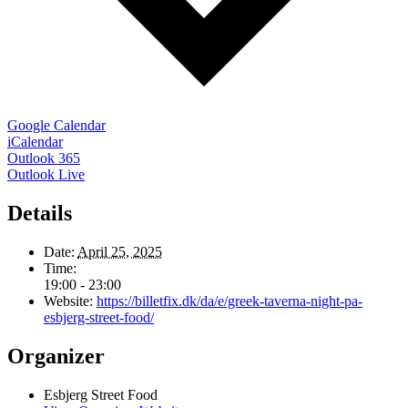
Google Calendar
iCalendar
Outlook 365
Outlook Live
Details
Date:
April 25, 2025
Time:
19:00 - 23:00
Website:
https://billetfix.dk/da/e/greek-taverna-night-pa-
esbjerg-street-food/
Organizer
Esbjerg Street Food