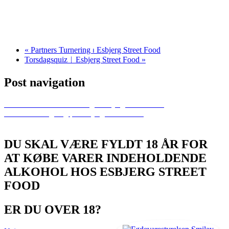
«
Partners Turnering ⏐ Esbjerg Street Food
Torsdagsquiz︱Esbjerg Street Food
»
Post navigation
Previous
Partners Turnering ⏐ Esbjerg Street Food
Next
Gin-smagning på Esbjerg Street Food
DU SKAL VÆRE FYLDT 18 ÅR FOR
AT KØBE VARER INDEHOLDENDE
ALKOHOL HOS ESBJERG STREET
FOOD
ER DU OVER 18?