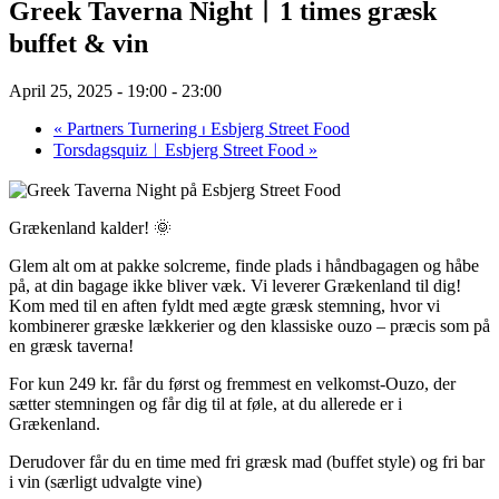
Greek Taverna Night︱1 times græsk
buffet & vin
April 25, 2025 - 19:00
-
23:00
«
Partners Turnering ⏐ Esbjerg Street Food
Torsdagsquiz︱Esbjerg Street Food
»
Grækenland kalder! 🌞
Glem alt om at pakke solcreme, finde plads i håndbagagen og håbe
på, at din bagage ikke bliver væk. Vi leverer Grækenland til dig!
Kom med til en aften fyldt med ægte græsk stemning, hvor vi
kombinerer græske lækkerier og den klassiske ouzo – præcis som på
en græsk taverna!
For kun 249 kr. får du først og fremmest en velkomst-Ouzo, der
sætter stemningen og får dig til at føle, at du allerede er i
Grækenland.
Derudover får du en time med fri græsk mad (buffet style) og fri bar
i vin (særligt udvalgte vine)