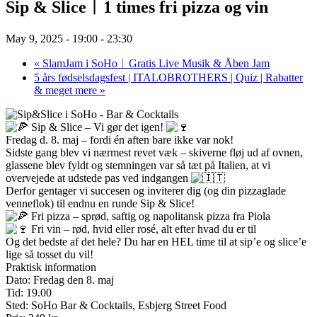
Sip & Slice︱1 times fri pizza og vin
May 9, 2025 - 19:00
-
23:30
«
SlamJam i SoHo︱Gratis Live Musik & Åben Jam
5 års fødselsdagsfest | ITALOBROTHERS | Quiz | Rabatter
& meget mere
»
Sip & Slice – Vi gør det igen!
Fredag d. 8. maj – fordi én aften bare ikke var nok!
Sidste gang blev vi nærmest revet væk – skiverne fløj ud af ovnen,
glassene blev fyldt og stemningen var så tæt på Italien, at vi
overvejede at udstede pas ved indgangen
Derfor gentager vi succesen og inviterer dig (og din pizzaglade
venneflok) til endnu en runde Sip & Slice!
Fri pizza – sprød, saftig og napolitansk pizza fra Piola
Fri vin – rød, hvid eller rosé, alt efter hvad du er til
Og det bedste af det hele? Du har en HEL time til at sip’e og slice’e
lige så tosset du vil!
Praktisk information
Dato: Fredag den 8. maj
Tid: 19.00
Sted: SoHo Bar & Cocktails, Esbjerg Street Food