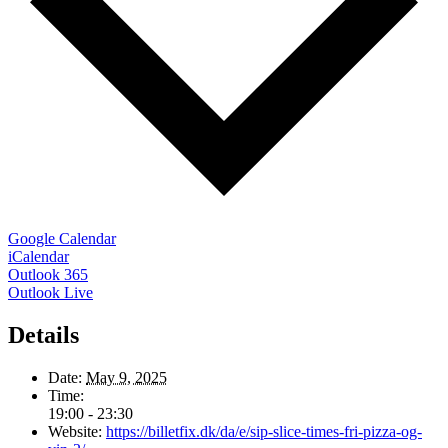
Google Calendar
iCalendar
Outlook 365
Outlook Live
Details
Date:
May 9, 2025
Time:
19:00 - 23:30
Website:
https://billetfix.dk/da/e/sip-slice-times-fri-pizza-og-