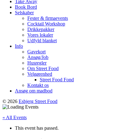
Take Away
Book Bord
Selskaber
Fester & firmaevents
Cocktail Workshop
Drikkepakker
Vores lokaler
Udfyld blanket
Info
Gavekort
Ansøg/Job
Husregler
Om Street Food
Velgørenhed
Street Food Fond
Kontakt os
Ansøg om madbod
© 2026
Esbjerg Street Food
« All Events
This event has passed.