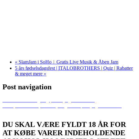
«
SlamJam i SoHo︱Gratis Live Musik & Åben Jam
5 års fødselsdagsfest | ITALOBROTHERS | Quiz | Rabatter
& meget mere
»
Post navigation
Previous
Gin-smagning på Esbjerg Street Food
Next
(UDSOLGT) Comedy Night #12 | Esbjerg Street Food
DU SKAL VÆRE FYLDT 18 ÅR FOR
AT KØBE VARER INDEHOLDENDE