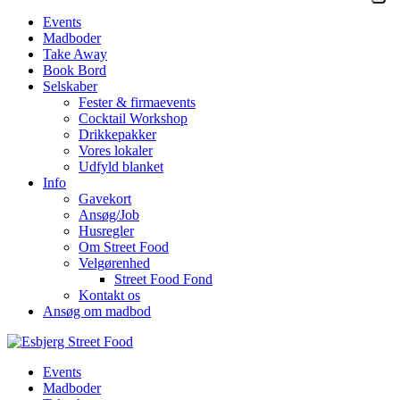
Events
Madboder
Take Away
Book Bord
Selskaber
Fester & firmaevents
Cocktail Workshop
Drikkepakker
Vores lokaler
Udfyld blanket
Info
Gavekort
Ansøg/Job
Husregler
Om Street Food
Velgørenhed
Street Food Fond
Kontakt os
Ansøg om madbod
Events
Madboder