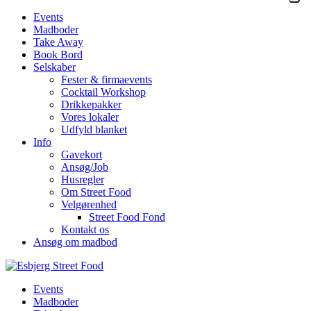
Events
Madboder
Take Away
Book Bord
Selskaber
Fester & firmaevents
Cocktail Workshop
Drikkepakker
Vores lokaler
Udfyld blanket
Info
Gavekort
Ansøg/Job
Husregler
Om Street Food
Velgørenhed
Street Food Fond
Kontakt os
Ansøg om madbod
Events
Madboder