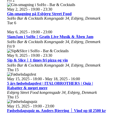
Fri
2
May 2, 2025 - 19:00
-
23:30
Gin-smagning på Esbjerg Street Food
SoHo Bar & Cocktails
Kongesgade 34, Esbjerg, Denmark
Tue
6
May 6, 2025 - 19:00
-
23:00
SlamJam i SoHo︱Gratis Live Musik & Åben Jam
SoHo Bar & Cocktails
Kongesgade 34, Esbjerg, Denmark
Fri
9
May 9, 2025 - 19:00
-
23:30
Sip & Slice︱1 times fri pizza og vin
SoHo Bar & Cocktails
Kongesgade 34, Esbjerg, Denmark
Thu
15
May 15, 2025 - 18:00
-
May 18, 2025 - 16:00
5 års fødselsdagsfest | ITALOBROTHERS | Quiz |
Rabatter & meget mere
Esbjerg Street Food
kongensgade 34, Esbjerg, Denmark
Thu
15
May 15, 2025 - 19:00
-
23:00
Fødselsdagsquiz m. Anders Bjerring │ Vind op til 2500 kr