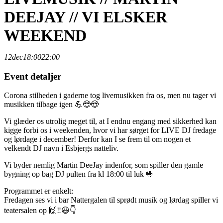
DEEJAY // VI ELSKER
WEEKEND
12
dec
18:00
22:00
Event detaljer
Corona stilheden i gaderne tog livemusikken fra os, men nu tager vi
musikken tilbage igen 💪😎😍
Vi glæder os utrolig meget til, at I endnu engang med sikkerhed kan
kigge forbi os i weekenden, hvor vi har sørget for LIVE DJ fredage
og lørdage i december! Derfor kan I se frem til om nogen et
velkendt DJ navn i Esbjergs natteliv.
Vi byder nemlig Martin DeeJay indenfor, som spiller den gamle
bygning op bag DJ pulten fra kl 18:00 til luk 🤟
Programmet er enkelt:
Fredagen ses vi i bar Nattergalen til sprødt musik og lørdag spiller vi
teatersalen op 🙌‼😃👇