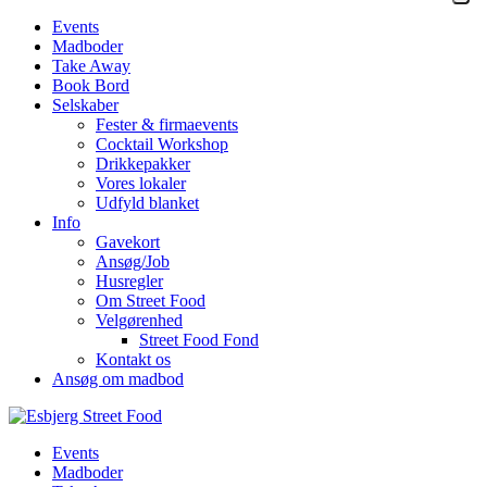
Events
Madboder
Take Away
Book Bord
Selskaber
Fester & firmaevents
Cocktail Workshop
Drikkepakker
Vores lokaler
Udfyld blanket
Info
Gavekort
Ansøg/Job
Husregler
Om Street Food
Velgørenhed
Street Food Fond
Kontakt os
Ansøg om madbod
Events
Madboder