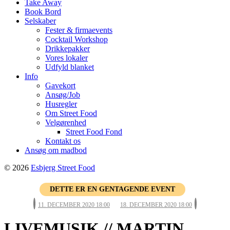
Take Away
Book Bord
Selskaber
Fester & firmaevents
Cocktail Workshop
Drikkepakker
Vores lokaler
Udfyld blanket
Info
Gavekort
Ansøg/Job
Husregler
Om Street Food
Velgørenhed
Street Food Fond
Kontakt os
Ansøg om madbod
© 2026
Esbjerg Street Food
DETTE ER EN GENTAGENDE EVENT
11. DECEMBER 2020 18:00
18. DECEMBER 2020 18:00
LIVEMUSIK // MARTIN