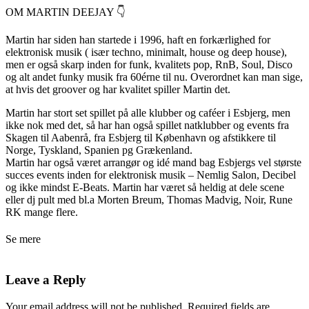
OM MARTIN DEEJAY 👇
Martin har siden han startede i 1996, haft en forkærlighed for
elektronisk musik ( især techno, minimalt, house og deep house),
men er også skarp inden for funk, kvalitets pop, RnB, Soul, Disco
og alt andet funky musik fra 60érne til nu. Overordnet kan man sige,
at hvis det groover og har kvalitet spiller Martin det.
Martin har stort set spillet på alle klubber og caféer i Esbjerg, men
ikke nok med det, så har han også spillet natklubber og events fra
Skagen til Aabenrå, fra Esbjerg til København og afstikkere til
Norge, Tyskland, Spanien pg Grækenland.
Martin har også været arrangør og idé mand bag Esbjergs vel største
succes events inden for elektronisk musik – Nemlig Salon, Decibel
og ikke mindst E-Beats. Martin har været så heldig at dele scene
eller dj pult med bl.a Morten Breum, Thomas Madvig, Noir, Rune
RK mange flere.
Se mere
Leave a Reply
Your email address will not be published.
Required fields are