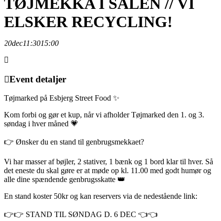
TØJMEKKA I SALEN // VI
ELSKER RECYCLING!
20
dec
11:30
15:00
Event detaljer
Tøjmarked på Esbjerg Street Food ✨
Kom forbi og gør et kup, når vi afholder Tøjmarked den 1. og 3.
søndag i hver måned 💗
👉 Ønsker du en stand til genbrugsmekkaet?
Vi har masser af bøjler, 2 stativer, 1 bænk og 1 bord klar til hver. Så
det eneste du skal gøre er at møde op kl. 11.00 med godt humør og
alle dine spændende genbrugsskatte 👑
En stand koster 50kr og kan reservers via de nedestående link:
👉👉 STAND TIL SØNDAG D. 6 DEC 👈👈