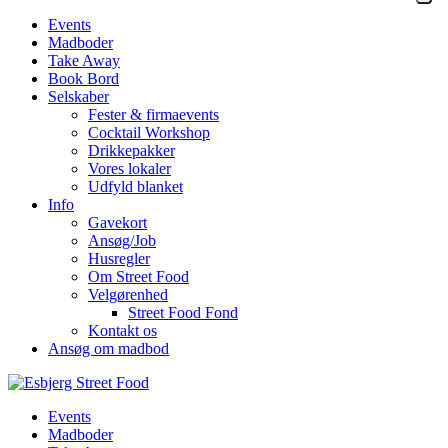
Events
Madboder
Take Away
Book Bord
Selskaber
Fester & firmaevents
Cocktail Workshop
Drikkepakker
Vores lokaler
Udfyld blanket
Info
Gavekort
Ansøg/Job
Husregler
Om Street Food
Velgørenhed
Street Food Fond
Kontakt os
Ansøg om madbod
Events
Madboder