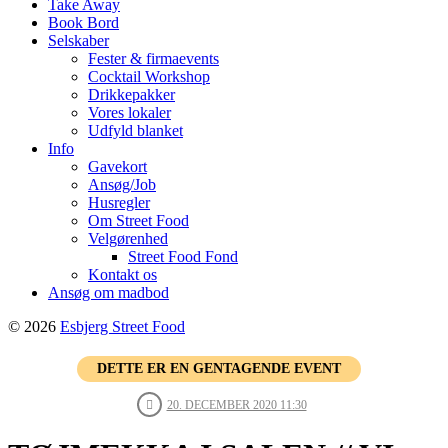
Take Away
Book Bord
Selskaber
Fester & firmaevents
Cocktail Workshop
Drikkepakker
Vores lokaler
Udfyld blanket
Info
Gavekort
Ansøg/Job
Husregler
Om Street Food
Velgørenhed
Street Food Fond
Kontakt os
Ansøg om madbod
© 2026
Esbjerg Street Food
DETTE ER EN GENTAGENDE EVENT
20. DECEMBER 2020 11:30