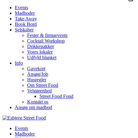
Events
Madboder
Take Away
Book Bord
Selskaber
Fester & firmaevents
Cocktail Workshop
Drikkepakker
Vores lokaler
Udfyld blanket
Info
Gavekort
Ansøg/Job
Husregler
Om Street Food
Velgørenhed
Street Food Fond
Kontakt os
Ansøg om madbod
Events
Madboder