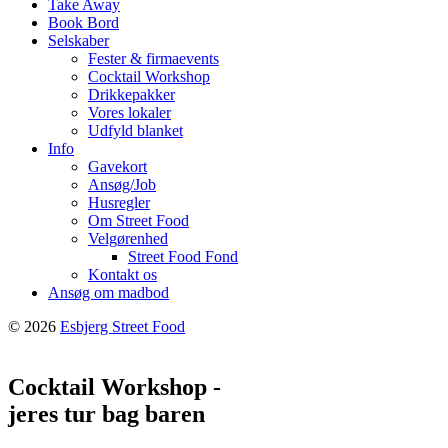
Take Away
Book Bord
Selskaber
Fester & firmaevents
Cocktail Workshop
Drikkepakker
Vores lokaler
Udfyld blanket
Info
Gavekort
Ansøg/Job
Husregler
Om Street Food
Velgørenhed
Street Food Fond
Kontakt os
Ansøg om madbod
© 2026
Esbjerg Street Food
Cocktail Workshop -
jeres tur bag baren