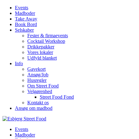
Events
Madboder
Take Away
Book Bord
Selskaber
Fester & firmaevents
Cocktail Workshop
Drikkepakker
Vores lokaler
Udfyld blanket
Info
Gavekort
Ansøg/Job
Husregler
Om Street Food
Velgørenhed
Street Food Fond
Kontakt os
Ansøg om madbod
Events
Madboder