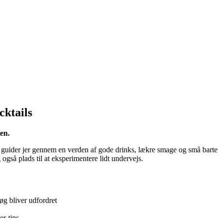
ktails
en.
guider jer gennem en verden af gode drinks, lækre smage og små barte
 også plads til at eksperimentere lidt undervejs.
øg bliver udfordret
er-tips