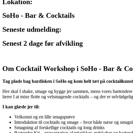
Lokation:
SoHo - Bar & Cocktails
Seneste udmelding:
Senest 2 dage før afvikling
Om Cocktail Workshop i SoHo - Bar & Coc
Tag plads bag bardisken i SoHo og kom helt tæt på cocktailkunst
Her skal I shake, smage og hygge jer sammen, mens vores bartendere 
lærer I at mixe flotte og velsmagende cocktails – og der er selvfølgelig
I kan glæde jer til:
Velkomst og en lille smagsprøve
Introduktion til cocktails og smage – hvor både næse og smagsl
Smagning af forskellige cocktails og long drinks
Bartender Kit – præsentation af teknikker, redskaber og bartend