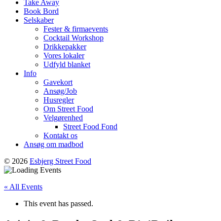
Take Away
Book Bord
Selskaber
Fester & firmaevents
Cocktail Workshop
Drikkepakker
Vores lokaler
Udfyld blanket
Info
Gavekort
Ansøg/Job
Husregler
Om Street Food
Velgørenhed
Street Food Fond
Kontakt os
Ansøg om madbod
© 2026
Esbjerg Street Food
« All Events
This event has passed.