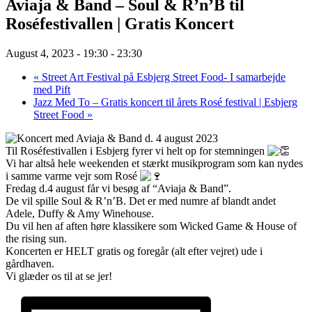
Aviaja & Band – Soul & R’n’B til
Roséfestivallen | Gratis Koncert
August 4, 2023 - 19:30
-
23:30
«
Street Art Festival på Esbjerg Street Food- I samarbejde
med Pift
Jazz Med To – Gratis koncert til årets Rosé festival | Esbjerg
Street Food
»
Til Roséfestivallen i Esbjerg fyrer vi helt op for stemningen
Vi har altså hele weekenden et stærkt musikprogram som kan nydes
i samme varme vejr som Rosé
Fredag d.4 august får vi besøg af “Aviaja & Band”.
De vil spille Soul & R’n’B. Det er med numre af blandt andet
Adele, Duffy & Amy Winehouse.
Du vil hen af aften høre klassikere som Wicked Game & House of
the rising sun.
Koncerten er HELT gratis og foregår (alt efter vejret) ude i
gårdhaven.
Vi glæder os til at se jer!