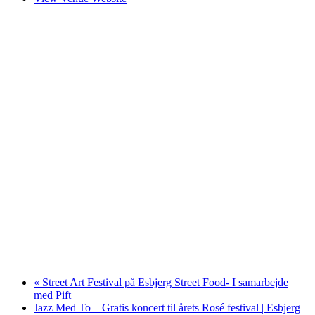
«
Street Art Festival på Esbjerg Street Food- I samarbejde
med Pift
Jazz Med To – Gratis koncert til årets Rosé festival | Esbjerg