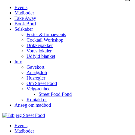
Events
Madboder
Take Away
Book Bord
Selskaber
Fester & firmaevents
Cocktail Workshop
Drikkepakker
Vores lokaler
Udfyld blanket
Info
Gavekort
Ansøg/Job
Husregler
Om Street Food
Velgørenhed
Street Food Fond
Kontakt os
Ansøg om madbod
Events
Madboder