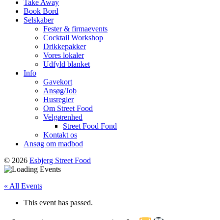
Take Away
Book Bord
Selskaber
Fester & firmaevents
Cocktail Workshop
Drikkepakker
Vores lokaler
Udfyld blanket
Info
Gavekort
Ansøg/Job
Husregler
Om Street Food
Velgørenhed
Street Food Fond
Kontakt os
Ansøg om madbod
© 2026
Esbjerg Street Food
« All Events
This event has passed.