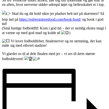
Så hiv vennerne under armen, ifør dig din lykketrøje og gør klar til
en aften, hvor nerverne sidder udenpå tøjet og fællesskabet er i top.
Skal du og dit hold sikre jer pladser helt tæt på skærmen? Så
hop ind på
https://esbjergstreetfood.com/book-bord/
og book i god
tid!
(Små hurtige fodboldfif: Kom i god tid – der er nemlig ekstra magi i
at varme op med god mad og kolde øl
)
Vi lover fodboldfeber, finalenerver og en stemning, der kan
måle sig med ethvert stadion!
Vi glæder os til at dele finalen med jer – vi ses til årets største
fodboldevent!