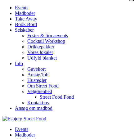
Events
Madboder
Take Away
Book Bord
Selskaber
Fester & firmaevents
Cocktail Workshop
Drikkepakker
Vores lokaler
Udfyld blanket
Info
Gavekort
Ansøg/Job
Husregler
Om Street Food
Velgørenhed
Street Food Fond
Kontakt os
Ansøg om madbod
Events
Madboder