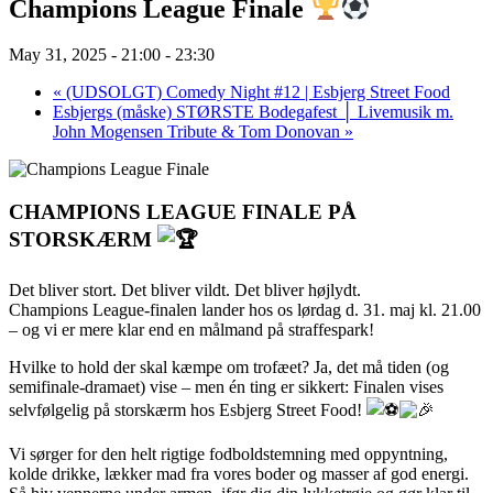
Champions League Finale
May 31, 2025 - 21:00
-
23:30
«
(UDSOLGT) Comedy Night #12 | Esbjerg Street Food
Esbjergs (måske) STØRSTE Bodegafest │ Livemusik m.
John Mogensen Tribute & Tom Donovan
»
CHAMPIONS LEAGUE FINALE PÅ
STORSKÆRM
Det bliver stort. Det bliver vildt. Det bliver højlydt.
Champions League-finalen lander hos os lørdag d. 31. maj kl. 21.00
– og vi er mere klar end en målmand på straffespark!
Hvilke to hold der skal kæmpe om trofæet? Ja, det må tiden (og
semifinale-dramaet) vise – men én ting er sikkert: Finalen vises
selvfølgelig på storskærm hos Esbjerg Street Food!
Vi sørger for den helt rigtige fodboldstemning med oppyntning,
kolde drikke, lækker mad fra vores boder og masser af god energi.