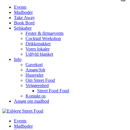
Events
Madboder
Take Away
Book Bord
Selskaber
Fester & firmaevents
Cocktail Workshop
Drikkepakker
Vores lokaler
Udfyld blanket
Info
Gavekort
Ansøg/Job
Husregler
Om Street Food
Velgørenhed
Street Food Fond
Kontakt os
Ansøg om madbod
Events
Madboder