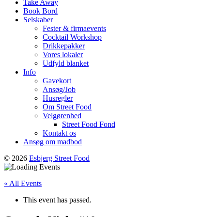
Take Away
Book Bord
Selskaber
Fester & firmaevents
Cocktail Workshop
Drikkepakker
Vores lokaler
Udfyld blanket
Info
Gavekort
Ansøg/Job
Husregler
Om Street Food
Velgørenhed
Street Food Fond
Kontakt os
Ansøg om madbod
© 2026
Esbjerg Street Food
« All Events
This event has passed.