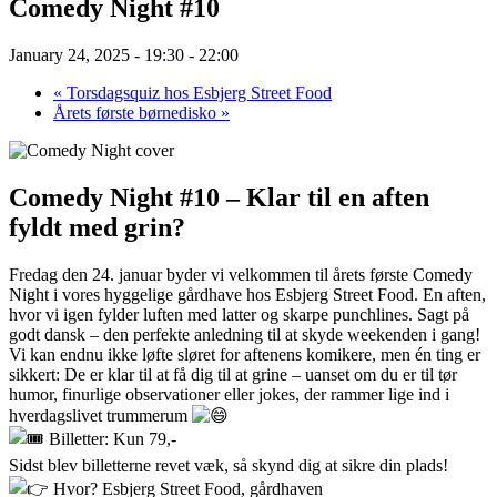
Comedy Night #10
January 24, 2025 - 19:30
-
22:00
«
Torsdagsquiz hos Esbjerg Street Food
Årets første børnedisko
»
Comedy Night #10 – Klar til en aften
fyldt med grin?
Fredag den 24. januar byder vi velkommen til årets første Comedy
Night i vores hyggelige gårdhave hos Esbjerg Street Food. En aften,
hvor vi igen fylder luften med latter og skarpe punchlines. Sagt på
godt dansk – den perfekte anledning til at skyde weekenden i gang!
Vi kan endnu ikke løfte sløret for aftenens komikere, men én ting er
sikkert: De er klar til at få dig til at grine – uanset om du er til tør
humor, finurlige observationer eller jokes, der rammer lige ind i
hverdagslivet trummerum
Billetter: Kun 79,-
Sidst blev billetterne revet væk, så skynd dig at sikre din plads!
Hvor? Esbjerg Street Food, gårdhaven