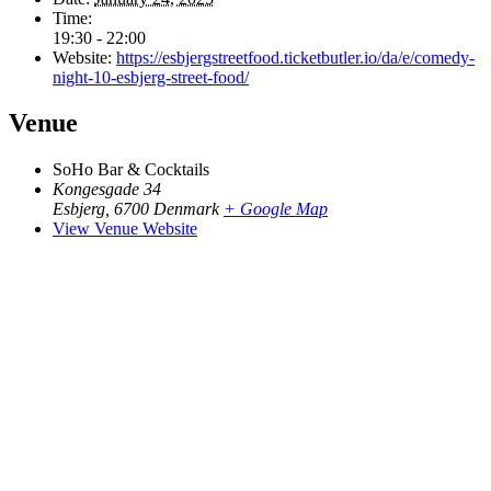
Time:
19:30 - 22:00
Website:
https://esbjergstreetfood.ticketbutler.io/da/e/comedy-
night-10-esbjerg-street-food/
Venue
SoHo Bar & Cocktails
Kongesgade 34
Esbjerg
,
6700
Denmark
+ Google Map
View Venue Website