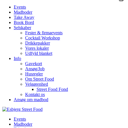
Events
Madboder
Take Away
Book Bord
Selskaber
Fester & firmaevents
Cocktail Workshop
Drikkepakker
Vores lokaler
Udfyld blanket
Info
Gavekort
Ansøg/Job
Husregler
Om Street Food
Velgørenhed
Street Food Fond
Kontakt os
Ansøg om madbod
Events
Madboder