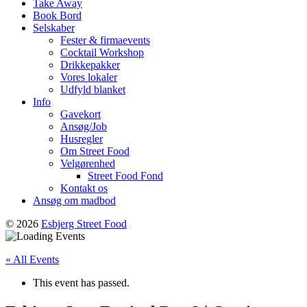
Take Away
Book Bord
Selskaber
Fester & firmaevents
Cocktail Workshop
Drikkepakker
Vores lokaler
Udfyld blanket
Info
Gavekort
Ansøg/Job
Husregler
Om Street Food
Velgørenhed
Street Food Fond
Kontakt os
Ansøg om madbod
© 2026
Esbjerg Street Food
« All Events
This event has passed.