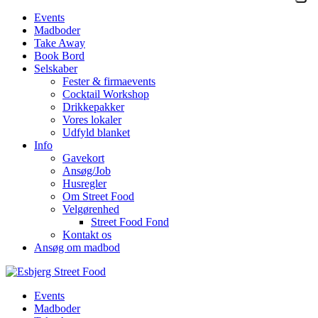
Events
Madboder
Take Away
Book Bord
Selskaber
Fester & firmaevents
Cocktail Workshop
Drikkepakker
Vores lokaler
Udfyld blanket
Info
Gavekort
Ansøg/Job
Husregler
Om Street Food
Velgørenhed
Street Food Fond
Kontakt os
Ansøg om madbod
Events
Madboder