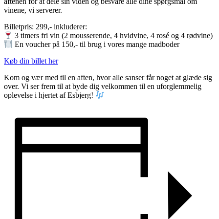
aftenen for at dele sin viden og besvare alle dine spørgsmål om
vinene, vi serverer.
Billetpris: 299,- inkluderer:
3 timers fri vin (2 mousserende, 4 hvidvine, 4 rosé og 4 rødvine)
En voucher på 150,- til brug i vores mange madboder
Køb din billet her
Kom og vær med til en aften, hvor alle sanser får noget at glæde sig
over. Vi ser frem til at byde dig velkommen til en uforglemmelig
oplevelse i hjertet af Esbjerg!