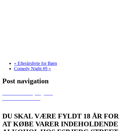
«
Efterårsferie for Børn
Comedy Night #9
»
Post navigation
Previous
Comedy Night #9
Next
90’er fest 2024
DU SKAL VÆRE FYLDT 18 ÅR FOR
AT KØBE VARER INDEHOLDENDE