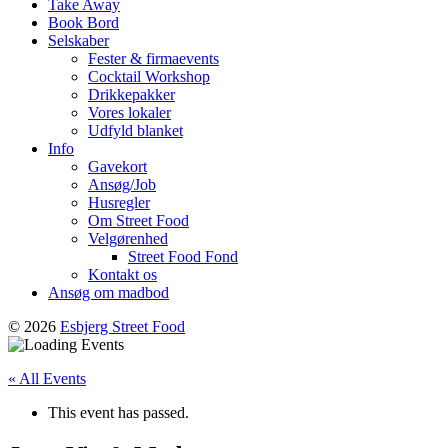
Take Away
Book Bord
Selskaber
Fester & firmaevents
Cocktail Workshop
Drikkepakker
Vores lokaler
Udfyld blanket
Info
Gavekort
Ansøg/Job
Husregler
Om Street Food
Velgørenhed
Street Food Fond
Kontakt os
Ansøg om madbod
© 2026
Esbjerg Street Food
« All Events
This event has passed.