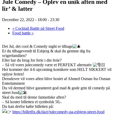
Jule Comedy – Oplev en unik aften med
lir’ & latter
December 22, 2022 - 18:00
-
23:30
«
Cocktail Battle på Street Food
Food battle
»
Det Jul, det cool & Comedy night er tilbage
Er du tilbagevendt til Esbjerg & skal du gemme dig fra
svigerfamilien?
Eller har du brug for ferie i din ferie?
– Så vil vores julecomedy være et PERFEKT alternativ
Her kommer der 4-6 upcoming komikere som HELT SIKKERT vil
oplyse ferien!
Derudover vil vores aften blive hostet af Ahmed Osman fra Osman
Entertainment
Du vil dermed blive garanteret god mad & gode grin til comedy på
street food
Skal du med til denne fantastiske aften?
– Så koster billetten et symbolsk 50,-
Du kan derfor købe billetten på:
https://billetfix.dk/da/e/julecomedy-pa-esbjerg-street-food