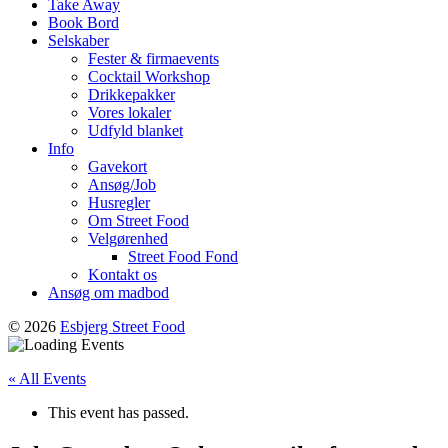
Take Away
Book Bord
Selskaber
Fester & firmaevents
Cocktail Workshop
Drikkepakker
Vores lokaler
Udfyld blanket
Info
Gavekort
Ansøg/Job
Husregler
Om Street Food
Velgørenhed
Street Food Fond
Kontakt os
Ansøg om madbod
© 2026
Esbjerg Street Food
« All Events
This event has passed.