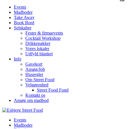
Events
Madboder
Take Away
Book Bord
Selskaber
Fester & firmaevents
Cocktail Workshop
Drikkepakker
Vores lokaler
Udfyld blanket
Info
Gavekort
Ansøg/Job
Husregler
Om Street Food
Velgørenhed
Street Food Fond
Kontakt os
Ansøg om madbod
Events
Madboder