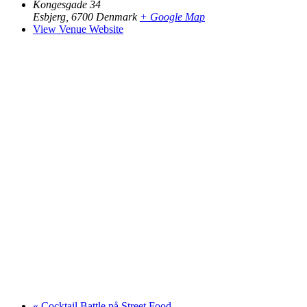
Kongesgade 34
Esbjerg
,
6700
Denmark
+ Google Map
View Venue Website
«
Cocktail Battle på Street Food