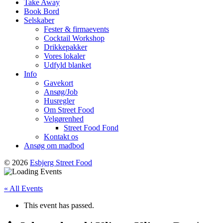
Take Away
Book Bord
Selskaber
Fester & firmaevents
Cocktail Workshop
Drikkepakker
Vores lokaler
Udfyld blanket
Info
Gavekort
Ansøg/Job
Husregler
Om Street Food
Velgørenhed
Street Food Fond
Kontakt os
Ansøg om madbod
© 2026
Esbjerg Street Food
« All Events
This event has passed.