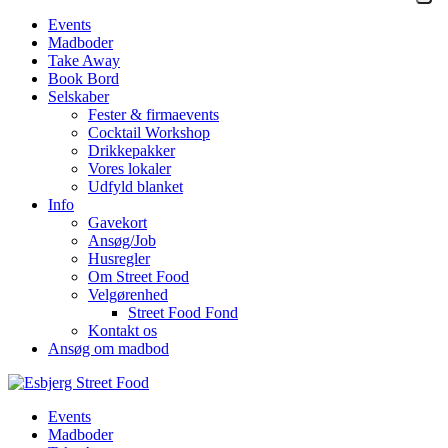
Events
Madboder
Take Away
Book Bord
Selskaber
Fester & firmaevents
Cocktail Workshop
Drikkepakker
Vores lokaler
Udfyld blanket
Info
Gavekort
Ansøg/Job
Husregler
Om Street Food
Velgørenhed
Street Food Fond
Kontakt os
Ansøg om madbod
Events
Madboder