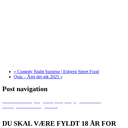
«
Comedy Night Surprise | Esbjerg Street Food
Quiz – Året der gik 2025
»
Post navigation
Previous
Comedy Night Surprise | Esbjerg Street Food
Next
Quiz – Året der gik 2025
DU SKAL VÆRE FYLDT 18 ÅR FOR