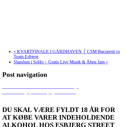
«
KVARTFINALE I GÅRDHAVEN │ CSM Bucuresti vs
Team Esbjerg
SlamJam i SoHo︱Gratis Live Musik & Åben Jam
»
Post navigation
Previous
Påskeferie for børn – Børnebingo
Next
Torsdagsquiz︱Esbjerg Street Food
DU SKAL VÆRE FYLDT 18 ÅR FOR
AT KØBE VARER INDEHOLDENDE
ALKOHOL HOS ESBJERG STREET