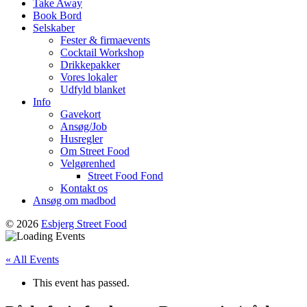
Take Away
Book Bord
Selskaber
Fester & firmaevents
Cocktail Workshop
Drikkepakker
Vores lokaler
Udfyld blanket
Info
Gavekort
Ansøg/Job
Husregler
Om Street Food
Velgørenhed
Street Food Fond
Kontakt os
Ansøg om madbod
© 2026
Esbjerg Street Food
« All Events
This event has passed.