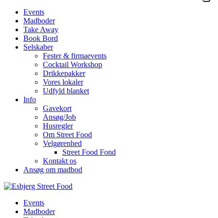
Events
Madboder
Take Away
Book Bord
Selskaber
Fester & firmaevents
Cocktail Workshop
Drikkepakker
Vores lokaler
Udfyld blanket
Info
Gavekort
Ansøg/Job
Husregler
Om Street Food
Velgørenhed
Street Food Fond
Kontakt os
Ansøg om madbod
Events
Madboder