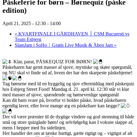
Påskeferie for børn – Børnequiz (påske
edition)
April 21, 2025 - 12:30
-
14:00
«
KVARTFINALE I GÅRDHAVEN │ CSM Bucuresti vs
Team Esbjerg
SlamJam i SoHo︱Gratis Live Musik & Åben Jam
»
Klar, parat, PÅSKEQUIZ FOR BØRN!
Påskeharen har gemt masser af sjove, mystiske og skøre spørgsmål,
og NU skal vi finde ud af, hvem der har den skarpeste påskehjerne!
Tag børnene med til en hyggelig og sjov eftermiddag med påskequiz
hos Esbjerg Street Food! Mandag d. 21. april kl. 12:30 står vi klar
med masser af sjove, spændende og børnevenlige spørgsmål
Kan dit barn svare på, hvorfor vi holder påske, hvad påskeharen
egentlig laver, eller hvor mange æg en påskehare kan lægge?
Der vil være præmier til de dygtige vindere og god stemning til både
små og store quizglade børn! og selvfølgelig kan I voksne slappe af,
mens I hepper med fra sidelinjen.
Her handler det om at tænke hurtigt, gætte rigtigt og – vigtigst af alt