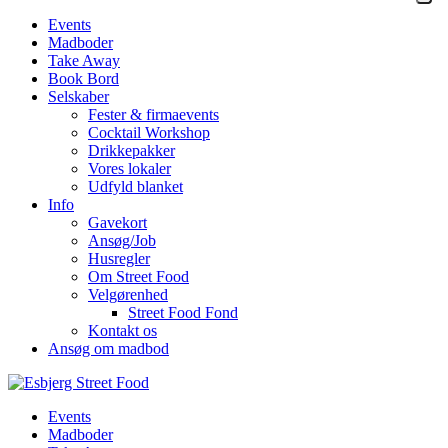
Events
Madboder
Take Away
Book Bord
Selskaber
Fester & firmaevents
Cocktail Workshop
Drikkepakker
Vores lokaler
Udfyld blanket
Info
Gavekort
Ansøg/Job
Husregler
Om Street Food
Velgørenhed
Street Food Fond
Kontakt os
Ansøg om madbod
Events
Madboder