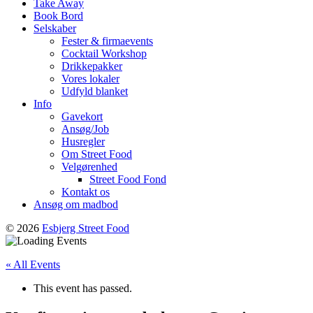
Take Away
Book Bord
Selskaber
Fester & firmaevents
Cocktail Workshop
Drikkepakker
Vores lokaler
Udfyld blanket
Info
Gavekort
Ansøg/Job
Husregler
Om Street Food
Velgørenhed
Street Food Fond
Kontakt os
Ansøg om madbod
© 2026
Esbjerg Street Food
« All Events
This event has passed.