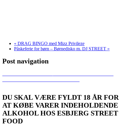
«
DRAG BINGO med Mizz Privileze
Påskeferie for børn – Børnedisko m. DJ STREET
»
Post navigation
Previous
SlamJam i SoHo︱Gratis Live Musik & Åben Jam
Next
DRAG BINGO med Mizz Privileze
DU SKAL VÆRE FYLDT 18 ÅR FOR
AT KØBE VARER INDEHOLDENDE
ALKOHOL HOS ESBJERG STREET
FOOD