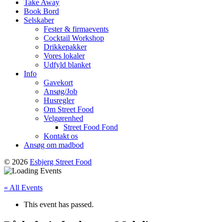
Take Away
Book Bord
Selskaber
Fester & firmaevents
Cocktail Workshop
Drikkepakker
Vores lokaler
Udfyld blanket
Info
Gavekort
Ansøg/Job
Husregler
Om Street Food
Velgørenhed
Street Food Fond
Kontakt os
Ansøg om madbod
© 2026
Esbjerg Street Food
« All Events
This event has passed.