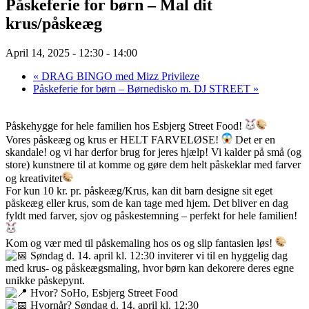
Påskeferie for børn – Mal dit
krus/påskeæg
April 14, 2025 - 12:30
-
14:00
«
DRAG BINGO med Mizz Privileze
Påskeferie for børn – Børnedisko m. DJ STREET
»
Påskehygge for hele familien hos Esbjerg Street Food!
Vores påskeæg og krus er HELT FARVELØSE!
Det er en
skandale! og vi har derfor brug for jeres hjælp! Vi kalder på små (og
store) kunstnere til at komme og gøre dem helt påskeklar med farver
og kreativitet
For kun 10 kr. pr. påskeæg/Krus, kan dit barn designe sit eget
påskeæg eller krus, som de kan tage med hjem. Det bliver en dag
fyldt med farver, sjov og påskestemning – perfekt for hele familien!
Kom og vær med til påskemaling hos os og slip fantasien løs!
Søndag d. 14. april kl. 12:30 inviterer vi til en hyggelig dag
med krus- og påskeægsmaling, hvor børn kan dekorere deres egne
unikke påskepynt.
Hvor? SoHo, Esbjerg Street Food
Hvornår? Søndag d. 14. april kl. 12:30