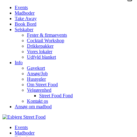
Events
Madboder
Take Away
Book Bord
Selskaber
Fester & firmaevents
Cocktail Workshop
Drikkepakker
Vores lokaler
Udfyld blanket
Info
Gavekort
Ansøg/Job
Husregler
Om Street Food
Velgørenhed
Street Food Fond
Kontakt os
Ansøg om madbod
Events
Madboder