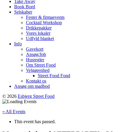
Take Away
Book Bord
Selskaber
Fester & firmaevents
Cocktail Workshop
Drikkepakker
Vores lokaler
Udfyld blanket
Info
Gavekort
Ansøg/Job
Husregler
Om Street Food
Velgørenhed
Street Food Fond
Kontakt os
Ansøg om madbod
© 2026
Esbjerg Street Food
« All Events
This event has passed.