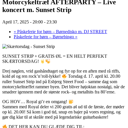
Motorcykeltræf AFTERPARTY – Live
koncert m. Sunset Strip
April 17, 2025 - 20:00
-
23:30
«
Påskeferie for børn – Børnedisko m. DJ STREET
Påskeferie for børn – Børnebingo
»
SUNSET STRIP + GRATIS ØL = EN HELT PERFEKT
SKÆRTORSDAG!
Drej nøglen, vrid gashåndtaget og fyr op for en aften med rå riffs,
kold øl og ren rock’n’roll-lykke!
Torsdag d. 17. april kl. 20.00
ruller Sunset Strip ind på Esbjerg Street Food – samme dag som
motorcykeltræffet rammer byen. Det bliver højoktan nostalgi, når de
smadrer igennem med de største rock- og metalhits fra 80’erne.
OG HOV… Royal gi’r en omgang!
Sammen med Royal deler vi 200 gratis øl ud til de første, der møder
op kl. 20.00! Så kom i god tid, snup en bajer på vores regning, og
gør dig klar til at skråle med på legendariske guitarbaskere!
DET HER KAN DU GLÆDE DIG TIL: