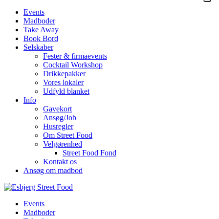
Events
Madboder
Take Away
Book Bord
Selskaber
Fester & firmaevents
Cocktail Workshop
Drikkepakker
Vores lokaler
Udfyld blanket
Info
Gavekort
Ansøg/Job
Husregler
Om Street Food
Velgørenhed
Street Food Fond
Kontakt os
Ansøg om madbod
Events
Madboder