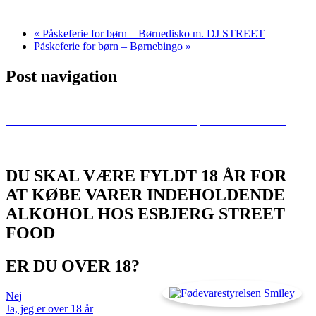
«
Påskeferie for børn – Børnedisko m. DJ STREET
Påskeferie for børn – Børnebingo
»
Post navigation
Previous
Torsdagsquiz︱Esbjerg Street Food
Next
KVARTFINALE I GÅRDHAVEN │ CSM Bucuresti vs
Team Esbjerg
DU SKAL VÆRE FYLDT 18 ÅR FOR
AT KØBE VARER INDEHOLDENDE
ALKOHOL HOS ESBJERG STREET
FOOD
ER DU OVER 18?
Nej
Ja, jeg er over 18 år