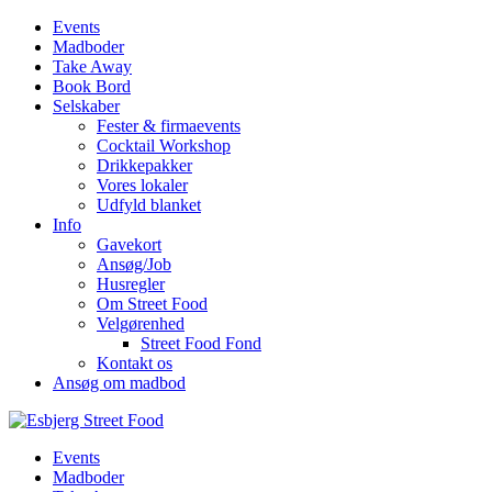
Events
Madboder
Take Away
Book Bord
Selskaber
Fester & firmaevents
Cocktail Workshop
Drikkepakker
Vores lokaler
Udfyld blanket
Info
Gavekort
Ansøg/Job
Husregler
Om Street Food
Velgørenhed
Street Food Fond
Kontakt os
Ansøg om madbod
Events
Madboder