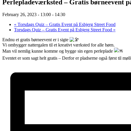
Perlepladeværksted – Gratis børneevent p
February 26, 2023 - 13:00
-
14:30
«
Torsdags Quiz – Gratis Event på Esbjerg Street Food
Torsdags Quiz – Gratis Event på Esbjerg Street Food
»
Endnu et gratis børneevent er i sigte
Vi ombygger nattergalen til et kreativt værksted for alle børn.
Man vil nemlig kunne komme og bygge sin egen perleplade
Eventet er som sagt helt gratis – Derfor er pladserne også først til møl