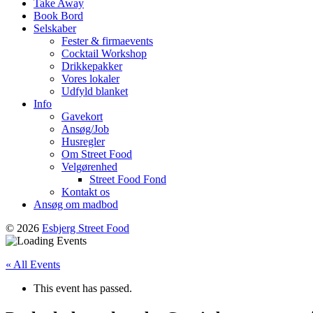
Take Away
Book Bord
Selskaber
Fester & firmaevents
Cocktail Workshop
Drikkepakker
Vores lokaler
Udfyld blanket
Info
Gavekort
Ansøg/Job
Husregler
Om Street Food
Velgørenhed
Street Food Fond
Kontakt os
Ansøg om madbod
© 2026
Esbjerg Street Food
« All Events
This event has passed.