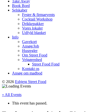
Take Away
Book Bord
Selskaber
Fester & firmaevents
Cocktail Workshop
Drikkepakker
Vores lokaler
Udfyld blanket
Info
Gavekort
Ansøg/Job
Husregler
Om Street Food
Velgørenhed
Street Food Fond
Kontakt os
Ansøg om madbod
© 2026
Esbjerg Street Food
« All Events
This event has passed.