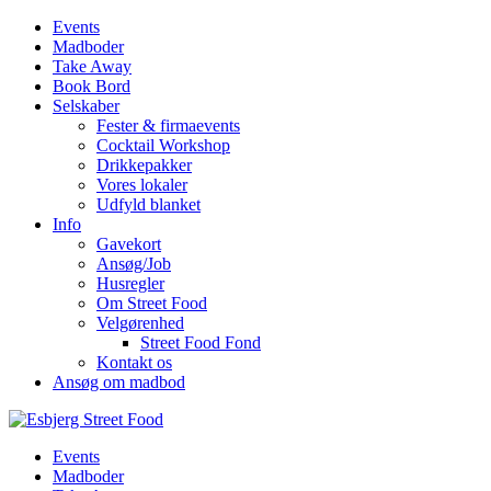
Events
Madboder
Take Away
Book Bord
Selskaber
Fester & firmaevents
Cocktail Workshop
Drikkepakker
Vores lokaler
Udfyld blanket
Info
Gavekort
Ansøg/Job
Husregler
Om Street Food
Velgørenhed
Street Food Fond
Kontakt os
Ansøg om madbod
Events
Madboder