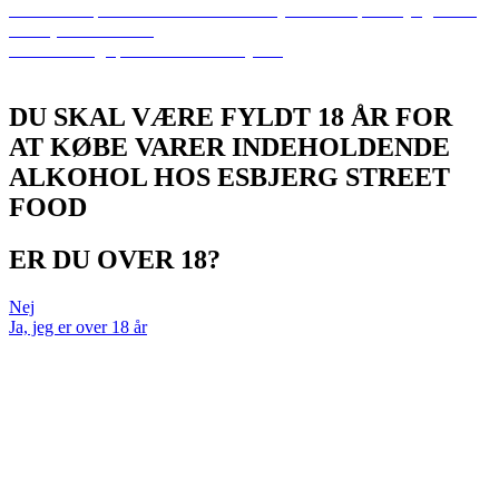
Previous
Sophie Caroline and the Jazzy Racoons på Esbjerg Street
Food (Gratis koncert)
Next
Torsdagsquiz med Anders Bjerring
DU SKAL VÆRE FYLDT 18 ÅR FOR
AT KØBE VARER INDEHOLDENDE
ALKOHOL HOS ESBJERG STREET
FOOD
ER DU OVER 18?
Nej
Ja, jeg er over 18 år