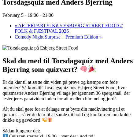
Torsdagsquiz med Anders Bjerring
February 5 - 19:00
-
21:00
«
AFTERPARTY: Ki! // ESBJERG STREET FOOD //
FOLK & FÆSTIVAL 2026
Comedy Night Surprise︱Premium Edition
»
Skal du med til Torsdagsquiz med Anders
Bjerring som quizvært?
Er du klar til at sætte din viden på prøve og kæmpe om fede
præmier? Så kom til Torsdagsquiz hos Esbjerg Street Food, hvor
quizmaster Anders Bjerring vil tage jer igennem 36 spørgsmål, der
tester jeres paratviden inden for alt mellem himmel og jord!
Alt du skal gøre for at deltage er at bytte din madkvittering til et
quizark – så er du klar til at samle dit hold og konkurrere om kolde
drikke og gavekort!
Sådan fungerer det:
Quizzen starter kl. 19.00 – vær der i god tid!