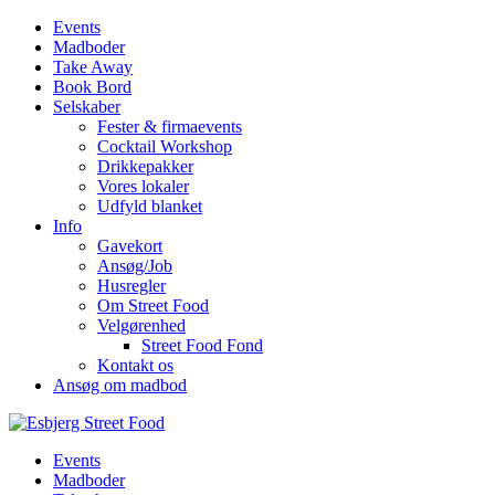
Events
Madboder
Take Away
Book Bord
Selskaber
Fester & firmaevents
Cocktail Workshop
Drikkepakker
Vores lokaler
Udfyld blanket
Info
Gavekort
Ansøg/Job
Husregler
Om Street Food
Velgørenhed
Street Food Fond
Kontakt os
Ansøg om madbod
Events
Madboder