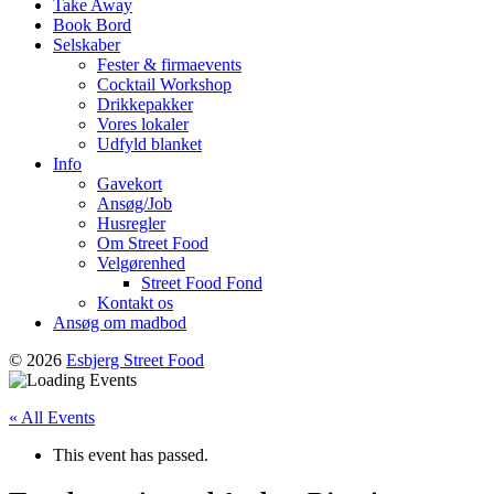
Take Away
Book Bord
Selskaber
Fester & firmaevents
Cocktail Workshop
Drikkepakker
Vores lokaler
Udfyld blanket
Info
Gavekort
Ansøg/Job
Husregler
Om Street Food
Velgørenhed
Street Food Fond
Kontakt os
Ansøg om madbod
© 2026
Esbjerg Street Food
« All Events
This event has passed.