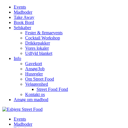
Events
Madboder
Take Away
Book Bord
Selskaber
Fester & firmaevents
Cocktail Workshop
Drikkepakker
Vores lokaler
Udfyld blanket
Info
Gavekort
Ansøg/Job
Husregler
Om Street Food
Velgørenhed
Street Food Fond
Kontakt os
Ansøg om madbod
Events
Madboder