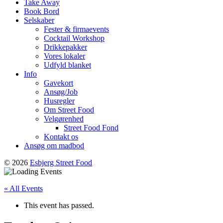
Take Away
Book Bord
Selskaber
Fester & firmaevents
Cocktail Workshop
Drikkepakker
Vores lokaler
Udfyld blanket
Info
Gavekort
Ansøg/Job
Husregler
Om Street Food
Velgørenhed
Street Food Fond
Kontakt os
Ansøg om madbod
© 2026
Esbjerg Street Food
« All Events
This event has passed.