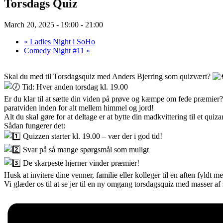
Torsdags Quiz
March 20, 2025 - 19:00
-
21:00
«
Ladies Night i SoHo
Comedy Night #11
»
Skal du med til Torsdagsquiz med Anders Bjerring som quizvært?
Tid: Hver anden torsdag kl. 19.00
Er du klar til at sætte din viden på prøve og kæmpe om fede præmier? 
paratviden inden for alt mellem himmel og jord!
Alt du skal gøre for at deltage er at bytte din madkvittering til et qui
Sådan fungerer det:
Quizzen starter kl. 19.00 – vær der i god tid!
Svar på så mange spørgsmål som muligt
De skarpeste hjerner vinder præmier!
Husk at invitere dine venner, familie eller kolleger til en aften fyldt 
Vi glæder os til at se jer til en ny omgang torsdagsquiz med masser af