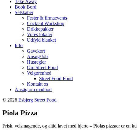
Take Away
Book Bord
Selskaber
Fester & firmaevents
Cocktail Workshop
Drikkepakker
Vores lokaler
Udfyld blanket
Info
Gavekort
Ansøg/Job
Husregler
Om Street Food
Velgørenhed
Street Food Fond
Kontakt os
Ansøg om madbod
© 2026
Esbjerg Street Food
Piola Pizza
Frisk, velsmagende, og altid lavet med hjerte – Piolas pizzaer er en kul