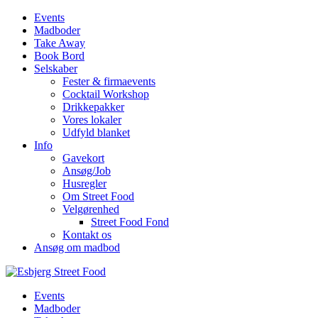
Events
Madboder
Take Away
Book Bord
Selskaber
Fester & firmaevents
Cocktail Workshop
Drikkepakker
Vores lokaler
Udfyld blanket
Info
Gavekort
Ansøg/Job
Husregler
Om Street Food
Velgørenhed
Street Food Fond
Kontakt os
Ansøg om madbod
Events
Madboder