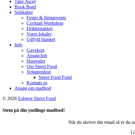
Take Away
Book Bord
Selskaber
Fester & firmaevents
Cocktail Workshop
Drikkepakker
Vores lokaler
Udfyld blanket
Info
Gavekort
Ansøg/Job
Husregler
Om Street Food
Velgørenhed
Street Food Fond
Kontakt os
Ansøg om madbod
© 2026
Esbjerg Street Food
Stem på din yndlings madbod!
Når du skriver din email så er du 
Ga