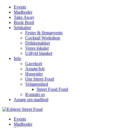
Events
Madboder
Take Away
Book Bord
Selskaber
Fester & firmaevents
Cocktail Workshop
Drikkepakker
Vores lokaler
Udfyld blanket
Info
Gavekort
Ansøg/Job
Husregler
Om Street Food
Velgørenhed
Street Food Fond
Kontakt os
Ansøg om madbod
Events
Madboder