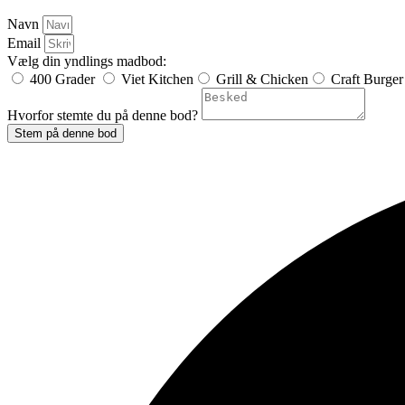
Navn
Email
Vælg din yndlings madbod:
400 Grader
Viet Kitchen
Grill & Chicken
Craft Burger
Hvorfor stemte du på denne bod?
Stem på denne bod