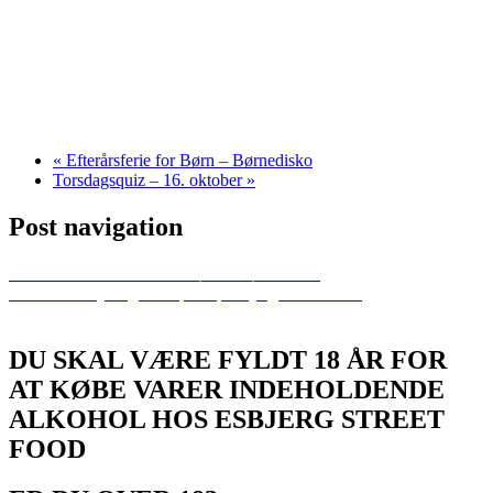
«
Efterårsferie for Børn – Børnedisko
Torsdagsquiz – 16. oktober
»
Post navigation
Previous
Efterårsferie for Børn – Børnedisko
Next
Comedy Night Surprise | Esbjerg Street Food
DU SKAL VÆRE FYLDT 18 ÅR FOR
AT KØBE VARER INDEHOLDENDE
ALKOHOL HOS ESBJERG STREET
FOOD