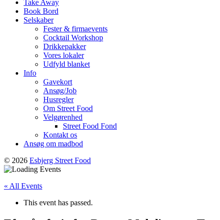
Take Away
Book Bord
Selskaber
Fester & firmaevents
Cocktail Workshop
Drikkepakker
Vores lokaler
Udfyld blanket
Info
Gavekort
Ansøg/Job
Husregler
Om Street Food
Velgørenhed
Street Food Fond
Kontakt os
Ansøg om madbod
© 2026
Esbjerg Street Food
« All Events
This event has passed.