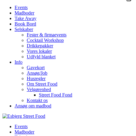
Events
Madboder
Take Away
Book Bord
Selskaber
Fester & firmaevents
Cocktail Workshop
Drikkepakker
Vores lokaler
Udfyld blanket
Info
Gavekort
Ansøg/Job
Husregler
Om Street Food
Velgørenhed
Street Food Fond
Kontakt os
Ansøg om madbod
Events
Madboder