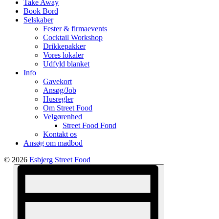
Take Away
Book Bord
Selskaber
Fester & firmaevents
Cocktail Workshop
Drikkepakker
Vores lokaler
Udfyld blanket
Info
Gavekort
Ansøg/Job
Husregler
Om Street Food
Velgørenhed
Street Food Fond
Kontakt os
Ansøg om madbod
© 2026
Esbjerg Street Food
Views
Event
Views
Navigation
Navigation