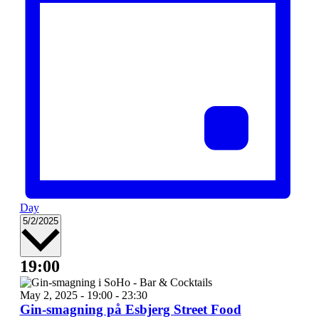
Day
Select
5/2/2025
date.
19:00
May 2, 2025 - 19:00
-
23:30
Gin-smagning på Esbjerg Street Food