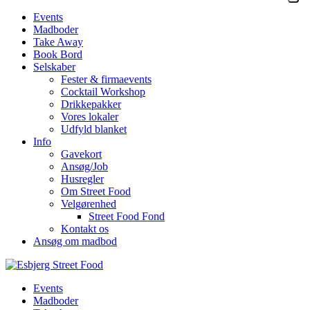
Events
Madboder
Take Away
Book Bord
Selskaber
Fester & firmaevents
Cocktail Workshop
Drikkepakker
Vores lokaler
Udfyld blanket
Info
Gavekort
Ansøg/Job
Husregler
Om Street Food
Velgørenhed
Street Food Fond
Kontakt os
Ansøg om madbod
Events
Madboder