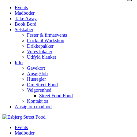
Events
Madboder
Take Away
Book Bord
Selskaber
Fester & firmaevents
Cocktail Workshop
Drikkepakker
Vores lokaler
Udfyld blanket
Info
Gavekort
Ansøg/Job
Husregler
Om Street Food
Velgørenhed
Street Food Fond
Kontakt os
Ansøg om madbod
Events
Madboder