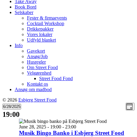
Take Away
Book Bord
Selskaber
Fester & firmaevents
Cocktail Workshop
Drikkepakker
Vores lokaler
Udfyld blanket
Info
Gavekort
Ansøg/Job
Husregler
Om Street Food
Velgørenhed
Street Food Fond
Kontakt os
Ansøg om madbod
© 2026
Esbjerg Street Food
Vie
Ev
6/28/2025
Day
Select
Vi
19:00
Nav
date.
Na
June 28, 2025 - 19:00
-
23:00
Musik Bingo Banko i Esbjerg Street Food