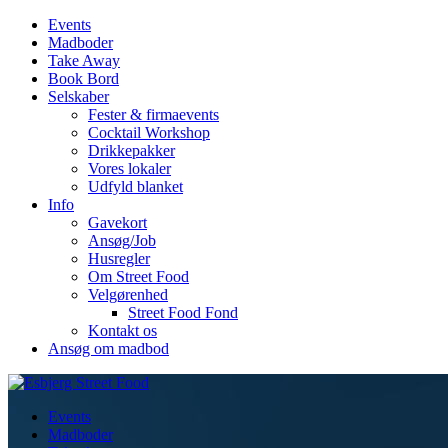
Events
Madboder
Take Away
Book Bord
Selskaber
Fester & firmaevents
Cocktail Workshop
Drikkepakker
Vores lokaler
Udfyld blanket
Info
Gavekort
Ansøg/Job
Husregler
Om Street Food
Velgørenhed
Street Food Fond
Kontakt os
Ansøg om madbod
Events
Madboder