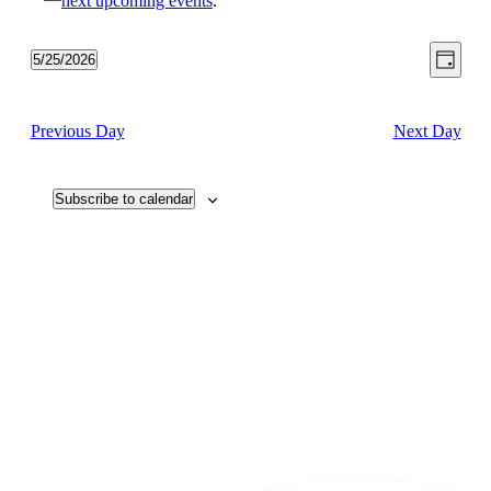
next upcoming events
.
View
Even
5/25/2026
Day
View
Select
Navig
date.
Navi
Previous Day
Next Day
Subscribe to calendar