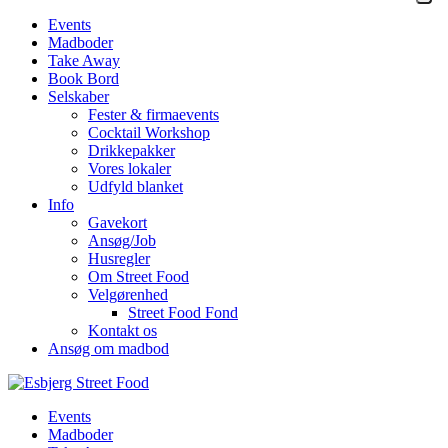
Events
Madboder
Take Away
Book Bord
Selskaber
Fester & firmaevents
Cocktail Workshop
Drikkepakker
Vores lokaler
Udfyld blanket
Info
Gavekort
Ansøg/Job
Husregler
Om Street Food
Velgørenhed
Street Food Fond
Kontakt os
Ansøg om madbod
Events
Madboder