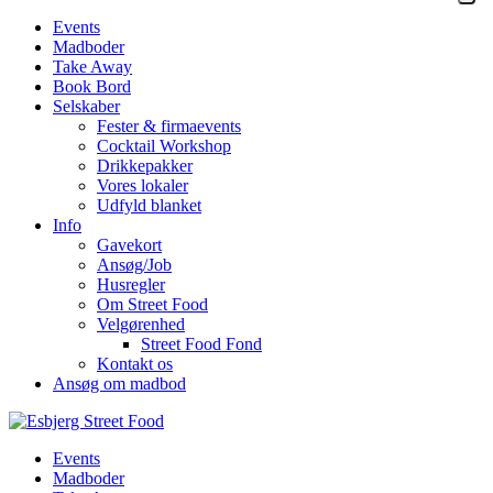
Events
Madboder
Take Away
Book Bord
Selskaber
Fester & firmaevents
Cocktail Workshop
Drikkepakker
Vores lokaler
Udfyld blanket
Info
Gavekort
Ansøg/Job
Husregler
Om Street Food
Velgørenhed
Street Food Fond
Kontakt os
Ansøg om madbod
Events
Madboder