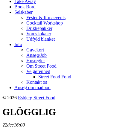
Take Away
Book Bord
Selskaber
Fester & firmaevents
Cocktail Workshop
Drikkepakker
Vores lokaler
Udfyld blanket
Info
Gavekort
Ansøg/Job
Husregler
Om Street Food
Velgørenhed
Street Food Fond
Kontakt os
Ansøg om madbod
© 2026
Esbjerg Street Food
GLÖGGLIG
22
dec
16:00