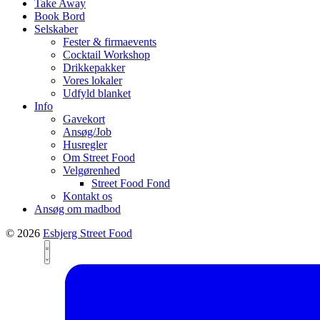
Take Away
Book Bord
Selskaber
Fester & firmaevents
Cocktail Workshop
Drikkepakker
Vores lokaler
Udfyld blanket
Info
Gavekort
Ansøg/Job
Husregler
Om Street Food
Velgørenhed
Street Food Fond
Kontakt os
Ansøg om madbod
© 2026
Esbjerg Street Food
Views
Event
List
Views
Navigation
Navigation