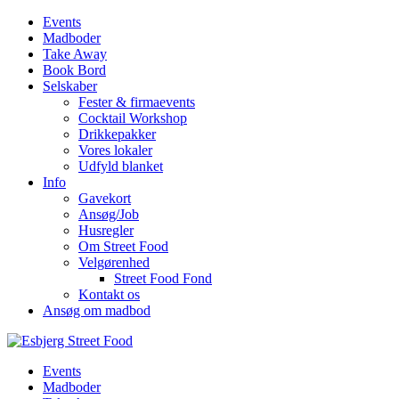
Events
Madboder
Take Away
Book Bord
Selskaber
Fester & firmaevents
Cocktail Workshop
Drikkepakker
Vores lokaler
Udfyld blanket
Info
Gavekort
Ansøg/Job
Husregler
Om Street Food
Velgørenhed
Street Food Fond
Kontakt os
Ansøg om madbod
Events
Madboder