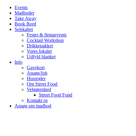
Events
Madboder
Take Away
Book Bord
Selskaber
Fester & firmaevents
Cocktail Workshop
Drikkepakker
Vores lokaler
Udfyld blanket
Info
Gavekort
Ansøg/Job
Husregler
Om Street Food
Velgørenhed
Street Food Fond
Kontakt os
Ansøg om madbod