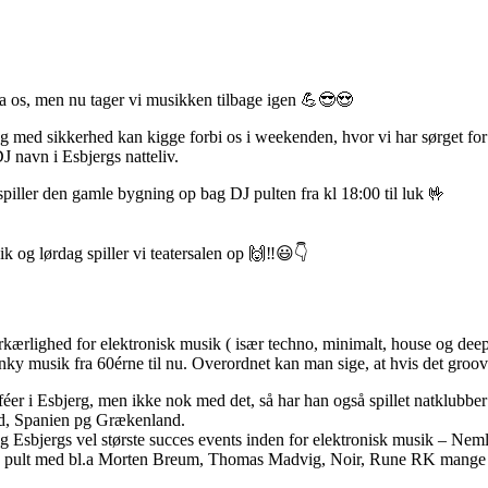
ra os, men nu tager vi musikken tilbage igen 💪😎😍
ang med sikkerhed kan kigge forbi os i weekenden, hvor vi har sørget f
J navn i Esbjergs natteliv.
iller den gamle bygning op bag DJ pulten fra kl 18:00 til luk 🤟
ik og lørdag spiller vi teatersalen op 🙌‼😃👇
orkærlighed for elektronisk musik ( især techno, minimalt, house og dee
nky musik fra 60érne til nu. Overordnet kan man sige, at hvis det groover
caféer i Esbjerg, men ikke nok med det, så har han også spillet natklubbe
nd, Spanien pg Grækenland.
 Esbjergs vel største succes events inden for elektronisk musik – Nem
r dj pult med bl.a Morten Breum, Thomas Madvig, Noir, Rune RK mange 