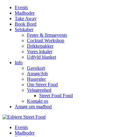
Events
Madboder
Take Away
Book Bord
Selskaber
Fester & firmaevents
Cocktail Workshop
Drikkepakker
Vores lokaler
Udfyld blanket
Info
Gavekort
Ansøg/Job
Husregler
Om Street Food
Velgørenhed
Street Food Fond
Kontakt os
Ansøg om madbod
Events
Madboder