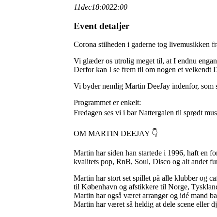
11
dec
18:00
22:00
Event detaljer
Corona stilheden i gaderne tog livemusikken f
Vi glæder os utrolig meget til, at I endnu eng
Derfor kan I se frem til om nogen et velkendt D
Vi byder nemlig Martin DeeJay indenfor, som sp
Programmet er enkelt:
Fredagen ses vi i bar Nattergalen til sprødt mus
OM MARTIN DEEJAY 👇
Martin har siden han startede i 1996, haft en f
kvalitets pop, RnB, Soul, Disco og alt andet fu
Martin har stort set spillet på alle klubber og 
til København og afstikkere til Norge, Tyskla
Martin har også været arrangør og idé mand bag
Martin har været så heldig at dele scene elle