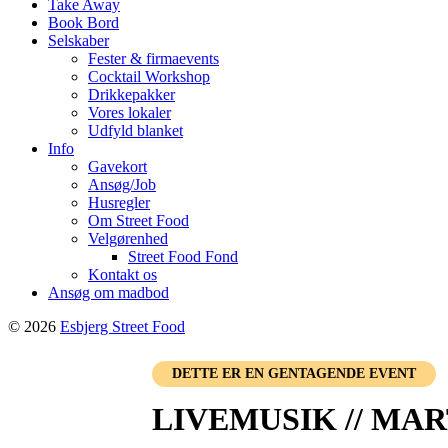
Take Away
Book Bord
Selskaber
Fester & firmaevents
Cocktail Workshop
Drikkepakker
Vores lokaler
Udfyld blanket
Info
Gavekort
Ansøg/Job
Husregler
Om Street Food
Velgørenhed
Street Food Fond
Kontakt os
Ansøg om madbod
© 2026
Esbjerg Street Food
DETTE ER EN GENTAGENDE EVENT
LIVEMUSIK // MAR