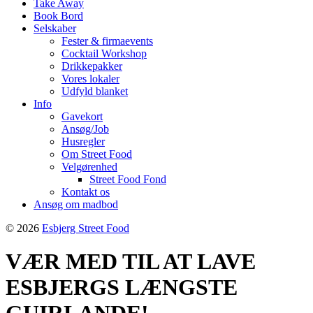
Take Away
Book Bord
Selskaber
Fester & firmaevents
Cocktail Workshop
Drikkepakker
Vores lokaler
Udfyld blanket
Info
Gavekort
Ansøg/Job
Husregler
Om Street Food
Velgørenhed
Street Food Fond
Kontakt os
Ansøg om madbod
© 2026
Esbjerg Street Food
VÆR MED TIL AT LAVE
ESBJERGS LÆNGSTE