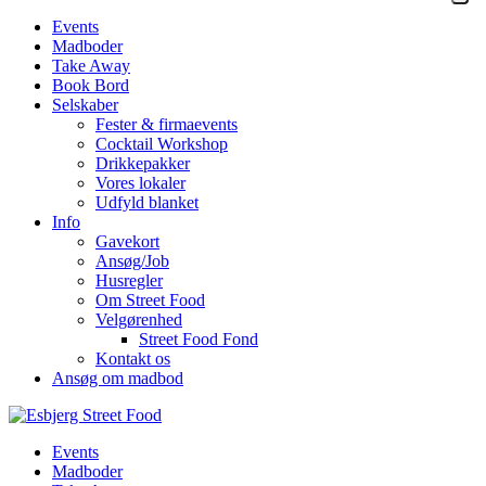
Events
Madboder
Take Away
Book Bord
Selskaber
Fester & firmaevents
Cocktail Workshop
Drikkepakker
Vores lokaler
Udfyld blanket
Info
Gavekort
Ansøg/Job
Husregler
Om Street Food
Velgørenhed
Street Food Fond
Kontakt os
Ansøg om madbod
Events
Madboder