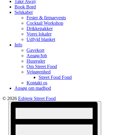
Take Away
Book Bord
Selskaber
Fester & firmaevents
Cocktail Workshop
Drikkepakker
Vores lokaler
Udfyld blanket
Info
Gavekort
Ansøg/Job
Husregler
Om Street Food
Velgørenhed
Street Food Fond
Kontakt os
Ansøg om madbod
© 2026
Esbjerg Street Food
Views
Event
Views
Navigation
Navigation