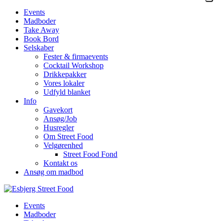
Events
Madboder
Take Away
Book Bord
Selskaber
Fester & firmaevents
Cocktail Workshop
Drikkepakker
Vores lokaler
Udfyld blanket
Info
Gavekort
Ansøg/Job
Husregler
Om Street Food
Velgørenhed
Street Food Fond
Kontakt os
Ansøg om madbod
Events
Madboder