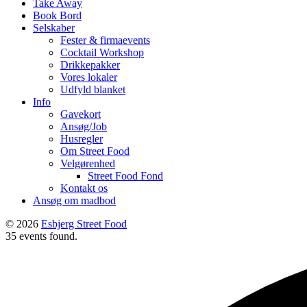
Take Away
Book Bord
Selskaber
Fester & firmaevents
Cocktail Workshop
Drikkepakker
Vores lokaler
Udfyld blanket
Info
Gavekort
Ansøg/Job
Husregler
Om Street Food
Velgørenhed
Street Food Fond
Kontakt os
Ansøg om madbod
© 2026
Esbjerg Street Food
35 events found.