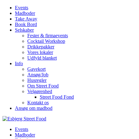
Events
Madboder
Take Away
Book Bord
Selskaber
Fester & firmaevents
Cocktail Workshop
Drikkepakker
Vores lokaler
Udfyld blanket
Info
Gavekort
Ansøg/Job
Husregler
Om Street Food
Velgørenhed
Street Food Fond
Kontakt os
Ansøg om madbod
Events
Madboder