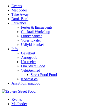
Events
Madboder
Take Away
Book Bord
Selskaber
Fester & firmaevents
Cocktail Workshop
Drikkepakker
Vores lokaler
Udfyld blanket
Info
Gavekort
Ansøg/Job
Husregler
Om Street Food
Velgørenhed
Street Food Fond
Kontakt os
Ansøg om madbod
Events
Madboder