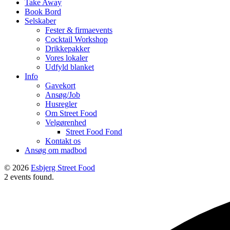
Take Away
Book Bord
Selskaber
Fester & firmaevents
Cocktail Workshop
Drikkepakker
Vores lokaler
Udfyld blanket
Info
Gavekort
Ansøg/Job
Husregler
Om Street Food
Velgørenhed
Street Food Fond
Kontakt os
Ansøg om madbod
© 2026
Esbjerg Street Food
2 events found.