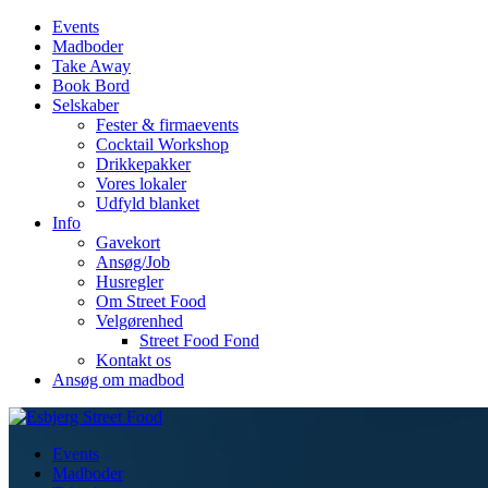
Events
Madboder
Take Away
Book Bord
Selskaber
Fester & firmaevents
Cocktail Workshop
Drikkepakker
Vores lokaler
Udfyld blanket
Info
Gavekort
Ansøg/Job
Husregler
Om Street Food
Velgørenhed
Street Food Fond
Kontakt os
Ansøg om madbod
Events
Madboder