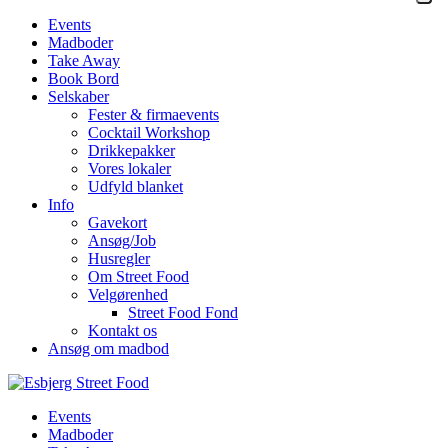
Events
Madboder
Take Away
Book Bord
Selskaber
Fester & firmaevents
Cocktail Workshop
Drikkepakker
Vores lokaler
Udfyld blanket
Info
Gavekort
Ansøg/Job
Husregler
Om Street Food
Velgørenhed
Street Food Fond
Kontakt os
Ansøg om madbod
Events
Madboder