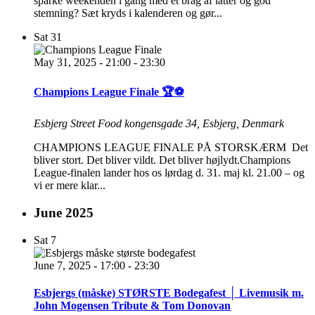
sparke weekenden i gang med et brag af latter og god
stemning? Sæt kryds i kalenderen og gør...
Sat
31
May 31, 2025 - 21:00
-
23:30
Champions League Finale 🏆⚽
Esbjerg Street Food
kongensgade 34, Esbjerg, Denmark
CHAMPIONS LEAGUE FINALE PÅ STORSKÆRM Det
bliver stort. Det bliver vildt. Det bliver højlydt.Champions
League-finalen lander hos os lørdag d. 31. maj kl. 21.00 – og
vi er mere klar...
June 2025
Sat
7
June 7, 2025 - 17:00
-
23:30
Esbjergs (måske) STØRSTE Bodegafest │ Livemusik m.
John Mogensen Tribute & Tom Donovan