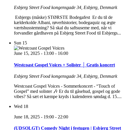
Esbjerg Street Food
kongensgade 34, Esbjerg, Denmark
Esbjergs (måske) STØRSTE Bodegafest Er du til de
kælderkolde Albani, røverhistorier, bodegaquiz og ægte
værtshusstemning? Så skal du saftsuseme med, når vi
forvandler gårdhaven på Esbjerg Street Food til Esbjergs...
Sun
15
June 15, 2025 - 13:00
-
16:00
Westcoast Gospel Voices + Solister │ Gratis koncert
Esbjerg Street Food
kongensgade 34, Esbjerg, Denmark
Westcoast Gospel Voices - Sommerkoncert - “Touch of
Gospel” med solister 🎶 Er du til gåsehud, gospel og gode
vibes? Så sæt et kæmpe kryds i kalenderen søndag d. 15....
Wed
18
June 18, 2025 - 19:00
-
22:00
(UDSOLGT) Comedy Night i festugen | Esbjerg Street