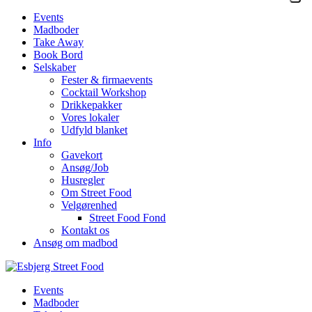
Events
Madboder
Take Away
Book Bord
Selskaber
Fester & firmaevents
Cocktail Workshop
Drikkepakker
Vores lokaler
Udfyld blanket
Info
Gavekort
Ansøg/Job
Husregler
Om Street Food
Velgørenhed
Street Food Fond
Kontakt os
Ansøg om madbod
Events
Madboder