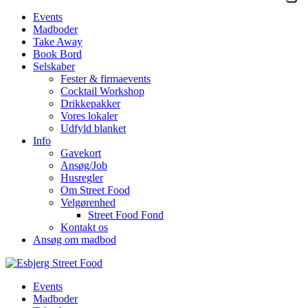
Events
Madboder
Take Away
Book Bord
Selskaber
Fester & firmaevents
Cocktail Workshop
Drikkepakker
Vores lokaler
Udfyld blanket
Info
Gavekort
Ansøg/Job
Husregler
Om Street Food
Velgørenhed
Street Food Fond
Kontakt os
Ansøg om madbod
Events
Madboder