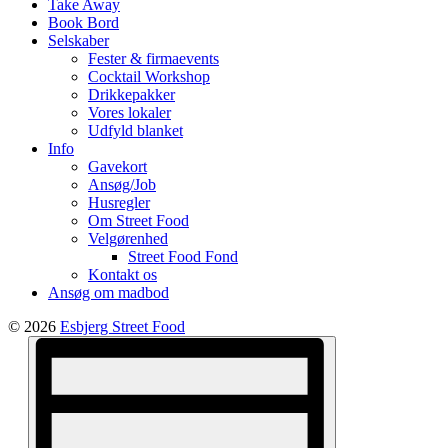
Take Away
Book Bord
Selskaber
Fester & firmaevents
Cocktail Workshop
Drikkepakker
Vores lokaler
Udfyld blanket
Info
Gavekort
Ansøg/Job
Husregler
Om Street Food
Velgørenhed
Street Food Fond
Kontakt os
Ansøg om madbod
© 2026
Esbjerg Street Food
Views
Event
Views
Navigation
Navigation