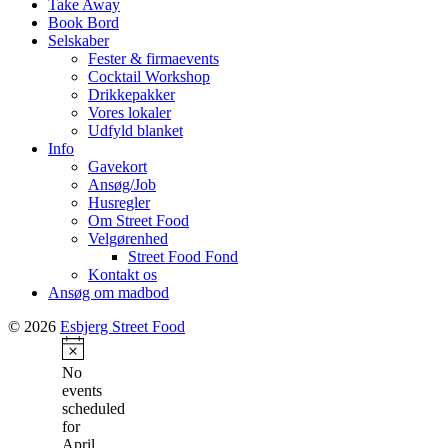
Take Away
Book Bord
Selskaber
Fester & firmaevents
Cocktail Workshop
Drikkepakker
Vores lokaler
Udfyld blanket
Info
Gavekort
Ansøg/Job
Husregler
Om Street Food
Velgørenhed
Street Food Fond
Kontakt os
Ansøg om madbod
© 2026
Esbjerg Street Food
Notice
No
events
scheduled
for
April