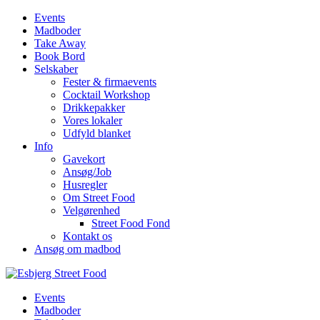
Events
Madboder
Take Away
Book Bord
Selskaber
Fester & firmaevents
Cocktail Workshop
Drikkepakker
Vores lokaler
Udfyld blanket
Info
Gavekort
Ansøg/Job
Husregler
Om Street Food
Velgørenhed
Street Food Fond
Kontakt os
Ansøg om madbod
Events
Madboder