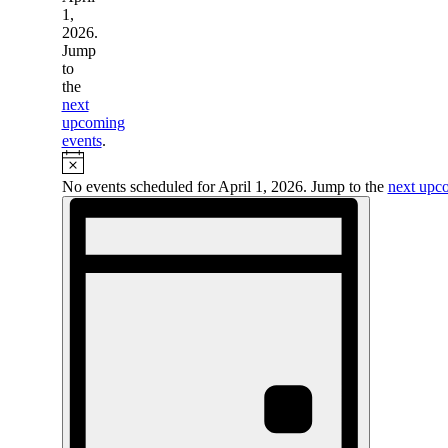
1,
2026.
Jump
to
the
next
upcoming
events
.
Notice
No events scheduled for April 1, 2026. Jump to the
next upc
Views
Event
Views
Navigation
Navigation