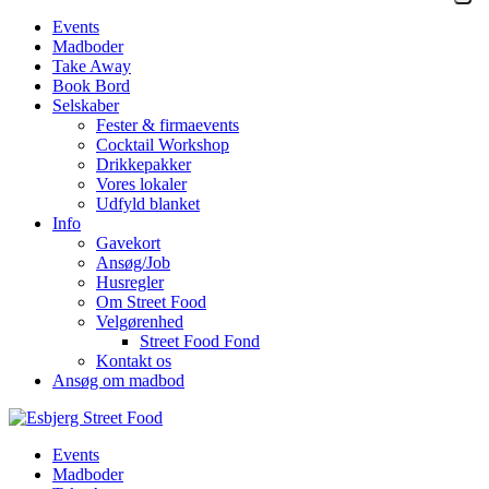
Events
Madboder
Take Away
Book Bord
Selskaber
Fester & firmaevents
Cocktail Workshop
Drikkepakker
Vores lokaler
Udfyld blanket
Info
Gavekort
Ansøg/Job
Husregler
Om Street Food
Velgørenhed
Street Food Fond
Kontakt os
Ansøg om madbod
Events
Madboder