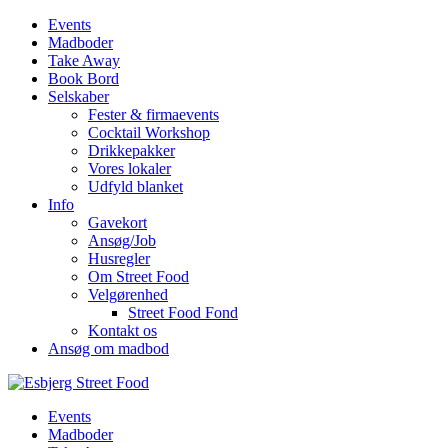
Events
Madboder
Take Away
Book Bord
Selskaber
Fester & firmaevents
Cocktail Workshop
Drikkepakker
Vores lokaler
Udfyld blanket
Info
Gavekort
Ansøg/Job
Husregler
Om Street Food
Velgørenhed
Street Food Fond
Kontakt os
Ansøg om madbod
Events
Madboder