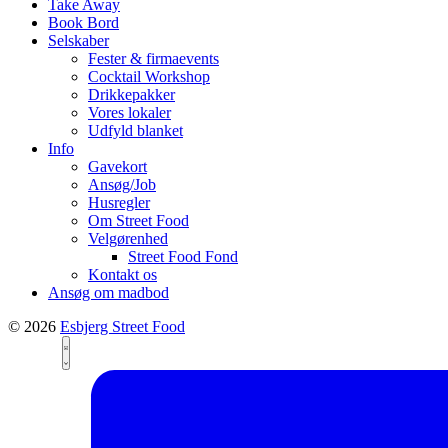
Take Away
Book Bord
Selskaber
Fester & firmaevents
Cocktail Workshop
Drikkepakker
Vores lokaler
Udfyld blanket
Info
Gavekort
Ansøg/Job
Husregler
Om Street Food
Velgørenhed
Street Food Fond
Kontakt os
Ansøg om madbod
© 2026
Esbjerg Street Food
Views
Event
List
Views
Navigation
Navigation