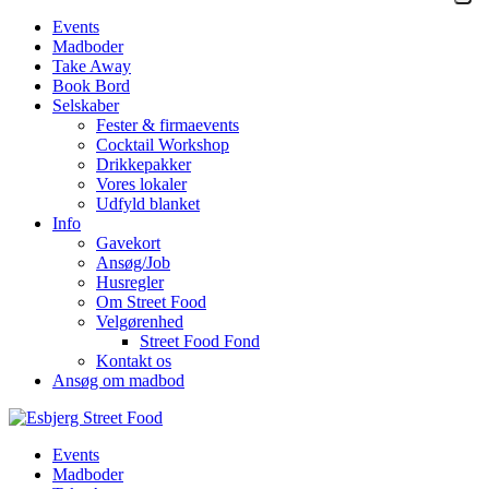
Events
Madboder
Take Away
Book Bord
Selskaber
Fester & firmaevents
Cocktail Workshop
Drikkepakker
Vores lokaler
Udfyld blanket
Info
Gavekort
Ansøg/Job
Husregler
Om Street Food
Velgørenhed
Street Food Fond
Kontakt os
Ansøg om madbod
Events
Madboder