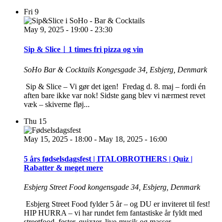
Fri
9
May 9, 2025 - 19:00
-
23:30
Sip & Slice︱1 times fri pizza og vin
SoHo Bar & Cocktails
Kongesgade 34, Esbjerg, Denmark
Sip & Slice – Vi gør det igen! Fredag d. 8. maj – fordi én
aften bare ikke var nok! Sidste gang blev vi nærmest revet
væk – skiverne fløj...
Thu
15
May 15, 2025 - 18:00
-
May 18, 2025 - 16:00
5 års fødselsdagsfest | ITALOBROTHERS | Quiz |
Rabatter & meget mere
Esbjerg Street Food
kongensgade 34, Esbjerg, Denmark
Esbjerg Street Food fylder 5 år – og DU er inviteret til fest!
HIP HURRA – vi har rundet fem fantastiske år fyldt med
streetfood, fester, quizzer, live-musik og masser...