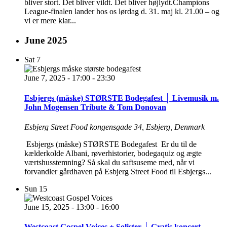
bliver stort. Det bliver vildt. Det bliver højlydt.Champions
League-finalen lander hos os lørdag d. 31. maj kl. 21.00 – og
vi er mere klar...
June 2025
Sat
7
June 7, 2025 - 17:00
-
23:30
Esbjergs (måske) STØRSTE Bodegafest │ Livemusik m.
John Mogensen Tribute & Tom Donovan
Esbjerg Street Food
kongensgade 34, Esbjerg, Denmark
Esbjergs (måske) STØRSTE Bodegafest Er du til de
kælderkolde Albani, røverhistorier, bodegaquiz og ægte
værtshusstemning? Så skal du saftsuseme med, når vi
forvandler gårdhaven på Esbjerg Street Food til Esbjergs...
Sun
15
June 15, 2025 - 13:00
-
16:00
Westcoast Gospel Voices + Solister │ Gratis koncert