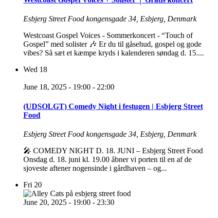
Esbjerg Street Food
kongensgade 34, Esbjerg, Denmark
Westcoast Gospel Voices - Sommerkoncert - “Touch of
Gospel” med solister 🎶 Er du til gåsehud, gospel og gode
vibes? Så sæt et kæmpe kryds i kalenderen søndag d. 15....
Wed
18
June 18, 2025 - 19:00
-
22:00
(UDSOLGT) Comedy Night i festugen | Esbjerg Street
Food
Esbjerg Street Food
kongensgade 34, Esbjerg, Denmark
🎤 COMEDY NIGHT D. 18. JUNI – Esbjerg Street Food
Onsdag d. 18. juni kl. 19.00 åbner vi porten til en af de
sjoveste aftener nogensinde i gårdhaven – og...
Fri
20
June 20, 2025 - 19:00
-
23:30