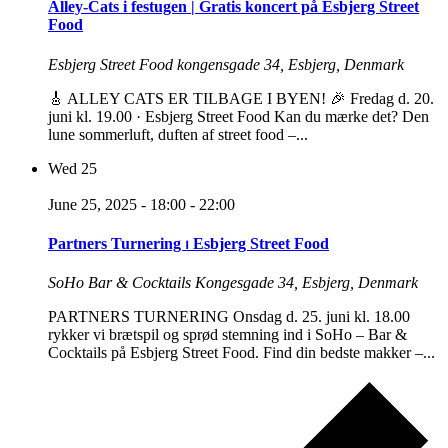
Alley-Cats i festugen | Gratis koncert på Esbjerg Street
Food
Esbjerg Street Food
kongensgade 34, Esbjerg, Denmark
🎸 ALLEY CATS ER TILBAGE I BYEN! 🎉 Fredag d. 20.
juni kl. 19.00 · Esbjerg Street Food Kan du mærke det? Den
lune sommerluft, duften af street food –...
Wed
25
June 25, 2025 - 18:00
-
22:00
Partners Turnering ⏐ Esbjerg Street Food
SoHo Bar & Cocktails
Kongesgade 34, Esbjerg, Denmark
PARTNERS TURNERING Onsdag d. 25. juni kl. 18.00
rykker vi brætspil og sprød stemning ind i SoHo – Bar &
Cocktails på Esbjerg Street Food. Find din bedste makker –...