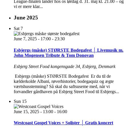
League-finalen lander hos os lørdag d. 31. maj kl. 21.00 – og
vi er mere klar...
June 2025
Sat
7
June 7, 2025 - 17:00
-
23:30
Esbjergs (måske) STØRSTE Bodegafest │ Livemusik m.
John Mogensen Tribute & Tom Donovan
Esbjerg Street Food
kongensgade 34, Esbjerg, Denmark
Esbjergs (måske) STØRSTE Bodegafest Er du til de
kælderkolde Albani, røverhistorier, bodegaquiz og ægte
værtshusstemning? Så skal du saftsuseme med, når vi
forvandler gårdhaven på Esbjerg Street Food til Esbjergs...
Sun
15
June 15, 2025 - 13:00
-
16:00
Westcoast Gospel Voices + Solister │ Gratis koncert