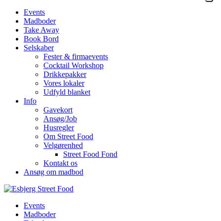
Events
Madboder
Take Away
Book Bord
Selskaber
Fester & firmaevents
Cocktail Workshop
Drikkepakker
Vores lokaler
Udfyld blanket
Info
Gavekort
Ansøg/Job
Husregler
Om Street Food
Velgørenhed
Street Food Fond
Kontakt os
Ansøg om madbod
Events
Madboder