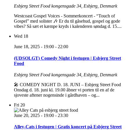
Esbjerg Street Food
kongensgade 34, Esbjerg, Denmark
Westcoast Gospel Voices - Sommerkoncert - “Touch of
Gospel” med solister 🎶 Er du til gåsehud, gospel og gode
vibes? Så sæt et kæmpe kryds i kalenderen søndag d. 15....
Wed
18
June 18, 2025 - 19:00
-
22:00
(UDSOLGT) Comedy Night i festugen | Esbjerg Street
Food
Esbjerg Street Food
kongensgade 34, Esbjerg, Denmark
🎤 COMEDY NIGHT D. 18. JUNI – Esbjerg Street Food
Onsdag d. 18. juni kl. 19.00 åbner vi porten til en af de
sjoveste aftener nogensinde i gårdhaven – og...
Fri
20
June 20, 2025 - 19:00
-
23:30
Alley-Cats i festugen | Gratis koncert på Esbjerg Street