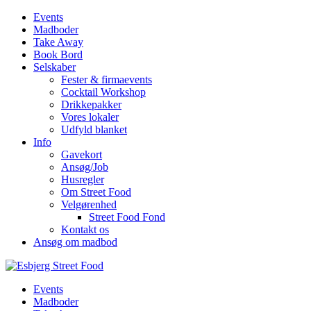
Events
Madboder
Take Away
Book Bord
Selskaber
Fester & firmaevents
Cocktail Workshop
Drikkepakker
Vores lokaler
Udfyld blanket
Info
Gavekort
Ansøg/Job
Husregler
Om Street Food
Velgørenhed
Street Food Fond
Kontakt os
Ansøg om madbod
Events
Madboder