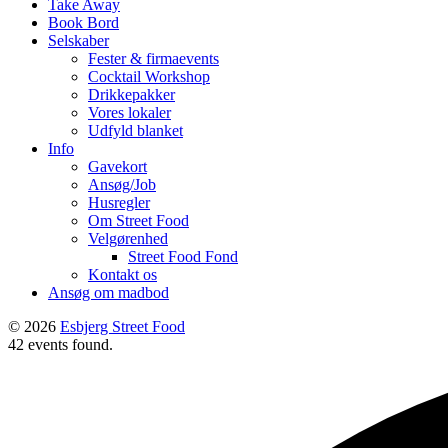
Take Away
Book Bord
Selskaber
Fester & firmaevents
Cocktail Workshop
Drikkepakker
Vores lokaler
Udfyld blanket
Info
Gavekort
Ansøg/Job
Husregler
Om Street Food
Velgørenhed
Street Food Fond
Kontakt os
Ansøg om madbod
© 2026
Esbjerg Street Food
42 events found.